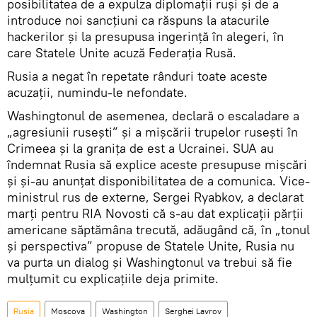
posibilitatea de a expulza diplomații ruși și de a
introduce noi sancțiuni ca răspuns la atacurile
hackerilor și la presupusa ingerință în alegeri, în
care Statele Unite acuză Federația Rusă.
Rusia a negat în repetate rânduri toate aceste
acuzații, numindu-le nefondate.
Washingtonul de asemenea, declară o escaladare a
„agresiunii rusești” și a mișcării trupelor rusești în
Crimeea și la granița de est a Ucrainei. SUA au
îndemnat Rusia să explice aceste presupuse mișcări
și și-au anunțat disponibilitatea de a comunica. Vice-
ministrul rus de externe, Sergei Ryabkov, a declarat
marți pentru RIA Novosti că s-au dat explicații părții
americane săptămâna trecută, adăugând că, în „tonul
și perspectiva” propuse de Statele Unite, Rusia nu
va purta un dialog și Washingtonul va trebui să fie
mulțumit cu explicațiile deja primite.
Rusia
Moscova
Washington
Serghei Lavrov