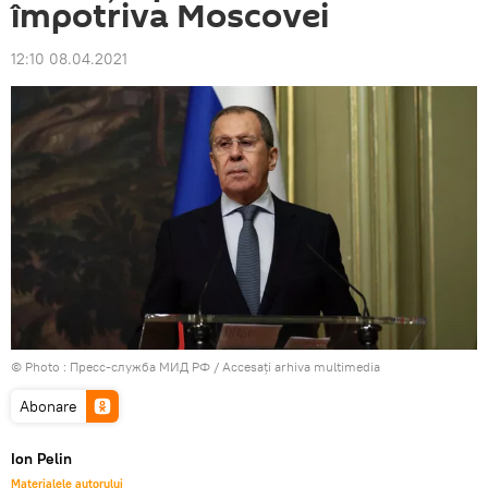
împotriva Moscovei
12:10 08.04.2021
© Photo : Пресс-служба МИД РФ
/
Accesați arhiva multimedia
Abonare
Ion Pelin
Materialele autorului