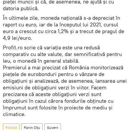
pieței muncii și că, de asemenea, ne ajută și cu
datoria publică.
În ultimele zile, moneda națională s-a depreciat în
raport cu euro, iar de la începutul lui 2021, cursul
euro a crescut cu circa 1,2% și a trecut de pragul de
4,9 lei/euro.
Profit.ro scrie că variația este una redusă
comparativ cu alte valute, dar semnificativă pentru
leu, o monedă în general stabilă.
Premierul a mai precizat că România monitorizează
piețele de eurobonduri pentru o vânzare de
obligațiuni și analizează, de asemenea, lansarea unei
emisiuni de obligațiuni verzi în viitor. Facem
precizarea că aceste obligațiuni verzi sunt
obligațiuni în cazul cărora fondurile obținute cu
împrumut sunt folosite în proiecte de mediu și
climatice.
Politică
Florin Cîţu
Guvern