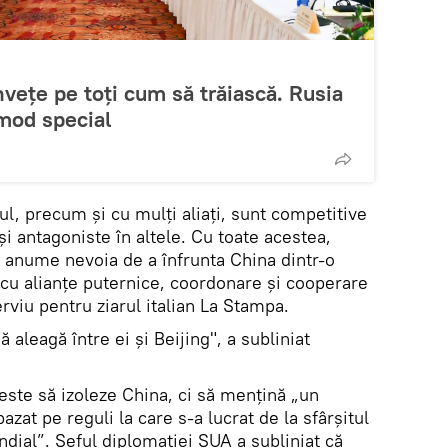
vețe pe toți cum să trăiască. Rusia
 mod special
gul, precum și cu mulți aliați, sunt competitive
și antagoniste în altele. Cu toate acestea,
 anume nevoia de a înfrunta China dintr-o
 cu alianțe puternice, coordonare și cooperare
erviu pentru ziarul italian La Stampa.
să aleagă între ei și Beijing", a subliniat
 este să izoleze China, ci să mențină „un
zat pe reguli la care s-a lucrat de la sfârșitul
ndial”. Șeful diplomației SUA a subliniat că