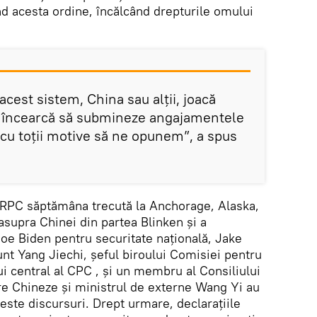
 acesta ordine, încălcând drepturile omului
cest sistem, China sau alții, joacă
u încearcă să submineze angajamentele
 cu toții motive să ne opunem”, a spus
UA-RPC săptămâna trecută la Anchorage, Alaska,
 asupra Chinei din partea Blinken și a
Joe Biden pentru securitate națională, Jake
sunt Yang Jiechi, șeful biroului Comisiei pentru
i central al CPC , și un membru al Consiliului
are Chineze și ministrul de externe Wang Yi au
ceste discursuri. Drept urmare, declarațiile