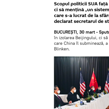
Scopul politicii SUA față
ci să mențină „un sistem
care s-a lucrat de la sfâr
declarat secretarul de 
BUCUREȘTI, 30 mart - Sputn
în izolarea Beijingului, ci 
care China îl subminează, a
Blinken.