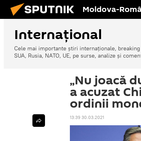
Moldova-Româ
Internaţional
Cele mai importante știri internaționale, breaking
SUA, Rusia, NATO, UE, pe surse, analize și coment
„Nu joacă du
a acuzat Ch
ordinii mon
13:39 30.03.2021