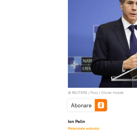
©
REUTERS
/ Pool / Olivier Hoslet
Abonare
Ion Pelin
Materialele autorului