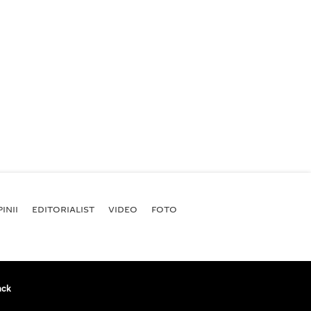
INII
EDITORIALIST
VIDEO
FOTO
ack