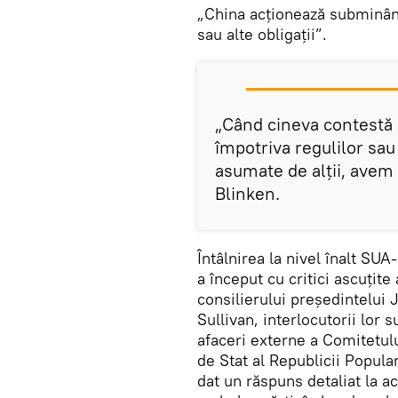
„China acționează subminând
sau alte obligații”.
„Când cineva contestă a
împotriva regulilor sa
asumate de alții, avem
Blinken.
Întâlnirea la nivel înalt S
a început cu critici ascuțite
consilierului președintelui 
Sullivan, interlocutorii lor 
afaceri externe a Comitetulu
de Stat al Republicii Popul
dat un răspuns detaliat la a