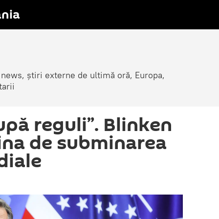
nia
 news, știri externe de ultimă oră, Europa,
arii
pă reguli”. Blinken
ina de subminarea
diale