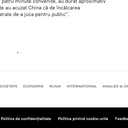
e patru minute convenite, au durat aproximativ
te au acuzat China că de încălcarea
atrale de a juca pentru public”.
OCIETATE
ECONOMIE
RUSIA
INTERNAŢIONAL
ANALIZE ȘI OP
Politica de confidențialitate
Politica privind cookie-urile
Feedb