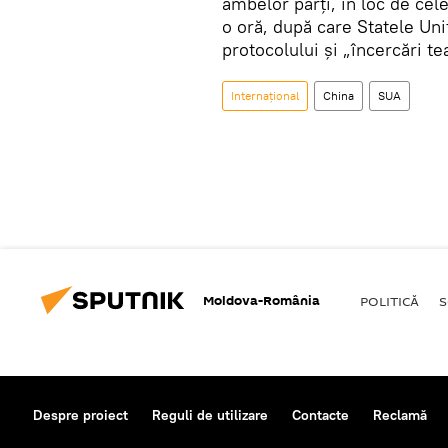
ambelor părți, în loc de cel
o oră, după care Statele Uni
protocolului și „încercări te
Internaţional
China
SUA
Moldova-România
POLITICĂ
S
Despre proiect
Reguli de utilizare
Contacte
Reclamă