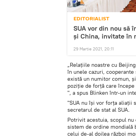
EDITORIALIST
SUA vor din nou să în
și China, invitate în
29 Martie 2021, 20:11
„Relațiile noastre cu Beijin
în unele cazuri, cooperante 
există un numitor comun, și
poziție de forță care începe
", a spus Blinken într-un int
"SUA nu își vor forța aliații 
secretarul de stat al SUA.
Potrivit acestuia, scopul nu
sistem de ordine mondială ba
celui de-al doilea război mo