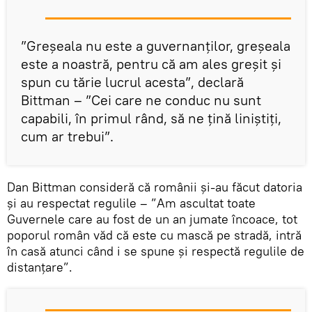
”Greşeala nu este a guvernanţilor, greşeala
este a noastră, pentru că am ales greşit şi
spun cu tărie lucrul acesta”, declară
Bittman – ”Cei care ne conduc nu sunt
capabili, în primul rând, să ne țină liniștiți,
cum ar trebui”.
Dan Bittman consideră că românii și-au făcut datoria
și au respectat regulile – ”Am ascultat toate
Guvernele care au fost de un an jumate încoace, tot
poporul român văd că este cu mască pe stradă, intră
în casă atunci când i se spune şi respectă regulile de
distanţare”.