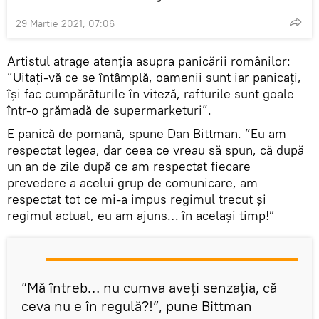
29 Martie 2021, 07:06
Artistul atrage atenția asupra panicării românilor:
”Uitaţi-vă ce se întâmplă, oamenii sunt iar panicaţi,
îşi fac cumpărăturile în viteză, rafturile sunt goale
într-o grămadă de supermarketuri”.
E panică de pomană, spune Dan Bittman. ”Eu am
respectat legea, dar ceea ce vreau să spun, că după
un an de zile după ce am respectat fiecare
prevedere a acelui grup de comunicare, am
respectat tot ce mi-a impus regimul trecut și
regimul actual, eu am ajuns… în același timp!”
”Mă întreb… nu cumva aveți senzația, că
ceva nu e în regulă?!”, pune Bittman