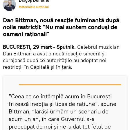
Dragoș Dumitriu
Materialele autorului
Dan Bittman, nouă reacție fulminantă după
noile restricții: ”Nu mai suntem conduși de
oameni raționali”
BUCUREȘTI, 29 mart - Sputnik.
Celebrul muzician
Dan Bittman a avut o nouă reacție sinceră și
curajoasă după ce autoritățile au adoptat noi
restricții în Capitală și în țară.
”Ceea ce se întâmplă acum în București
frizează inepția și lipsa de rațiune”, spune
Bittman, ”Iarăși urmăm un scenariu de
acum un an, în care Guvernul s-a
preocupat de noi și ne-a dat tot felul de