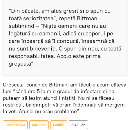
”Din păcate, am ales greşit şi o spun cu
toată seriozitatea”, repetă Bittman
subliniind – ”Nişte oameni care nu au
legătură cu oamenii, adică cu poporul pe
care încearcă să îl conducă, înseamnă că
nu sunt bineveniţi. O spun din nou, cu toată
responsabilitatea. Acolo este prima
greşeală”.
Greşeala, conchide Bittman, am făcut-o acum câteva
luni ”când era 5 la mie gradul de infectare şi noi
puteam să ieşim atunci liniştiţi! Nu ni se făceau
restricţii, ba dimpotrivă eram îndemnaţi să mergem
la vot. Atunci nu erau probleme”.
Coronavirus
Societate
Politică
ANALIZE