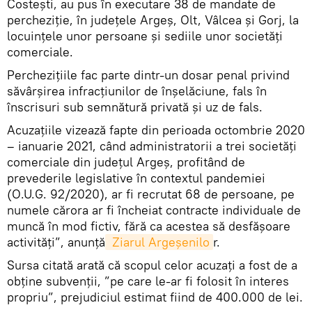
Costești, au pus în executare 38 de mandate de
percheziție, în judeţele Argeș, Olt, Vâlcea și Gorj, la
locuințele unor persoane și sediile unor societăți
comerciale.
Perchezițiile fac parte dintr-un dosar penal privind
săvârșirea infracțiunilor de înșelăciune, fals în
înscrisuri sub semnătură privată și uz de fals.
Acuzațiile vizează fapte din perioada octombrie 2020
– ianuarie 2021, când administratorii a trei societăți
comerciale din județul Argeș, profitând de
prevederile legislative în contextul pandemiei
(O.U.G. 92/2020), ar fi recrutat 68 de persoane, pe
numele cărora ar fi încheiat contracte individuale de
muncă în mod fictiv, fără ca acestea să desfășoare
activități”, anunță
 Ziarul Argeșenilo
r.
Sursa citată arată că scopul celor acuzați a fost de a
obține subvenții, ”pe care le-ar fi folosit în interes
propriu”, prejudiciul estimat fiind de 400.000 de lei.