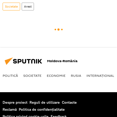
Societate
Arest
Moldova-România
POLITICĂ
SOCIETATE
ECONOMIE
RUSIA
INTERNAŢIONAL
Despre proiect
Reguli de utilizare
Contacte
Reclamă
Politica de confidențialitate
Politica privind cookie-urile
Feedback