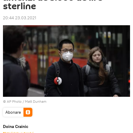
sterline
20:44 23.03.2021
© AP Photo / Matt Dunham
Abonare
Doina Crainic