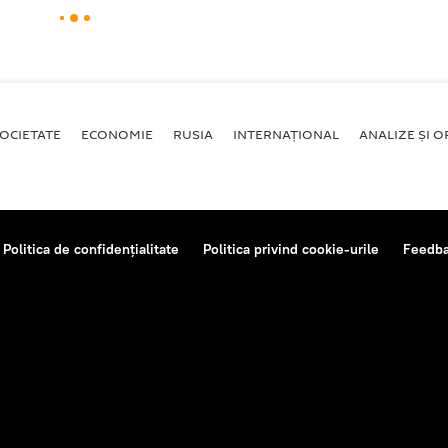
OCIETATE
ECONOMIE
RUSIA
INTERNAŢIONAL
ANALIZE ȘI OP
Politica de confidențialitate
Politica privind cookie-urile
Feedb