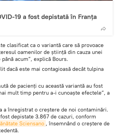
VID-19 a fost depistată în Franța
e clasificat ca o variantă care să provoace
nteresul oamenilor de știință din cauza unei
e până acum”, explică Bours.
ilit dacă este mai contagioasă decât tulpina
sută de pacienți cu această variantă au fost
mai mult timp pentru a-i cunoaște efectele”, a
 a înregistrat o creştere de noi contaminări.
 fost depistate 3.867 de cazuri, conform
 Sănătate Sciensano
, însemnând o creștere de
cedentă.