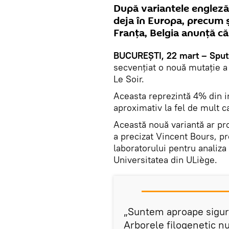
După variantele engleză,
deja în Europa, precum ș
Franța, Belgia anunță că
BUCUREŞTI, 22 mart – Sput
secvențiat o nouă mutație a
Le Soir.
Aceasta reprezintă 4% din i
aproximativ la fel de mult ca
Această nouă variantă ar pro
a precizat Vincent Bours, p
laboratorului pentru analiza
Universitatea din ULiège.
„Suntem aproape siguri
Arborele filogenetic nu 