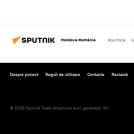
Moldova-România
POLITICĂ
S
Despre proiect
Reguli de utilizare
Contacte
Reclamă
© 2026 Sputnik Toate drepturile sunt garantate. 18+