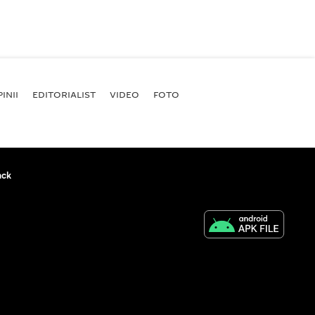
INII
EDITORIALIST
VIDEO
FOTO
ack