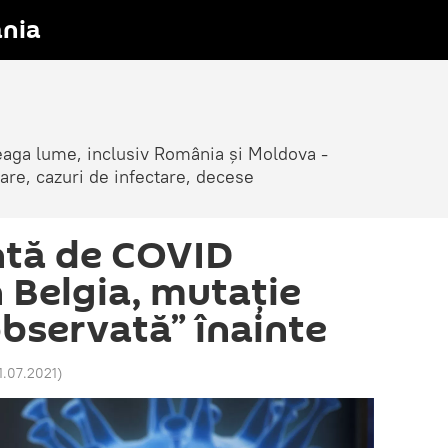
nia
reaga lume, inclusiv România și Moldova -
are, cazuri de infectare, decese
ntă de COVID
 Belgia, mutație
observată” înainte
21.07.2021
)