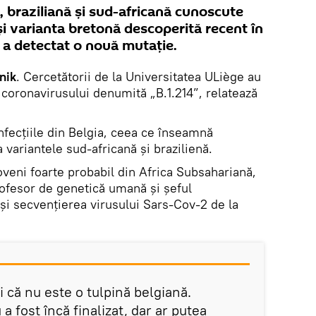
 braziliană și sud-africană cunoscute
i varianta bretonă descoperită recent în
 a detectat o nouă mutație.
nik
. Cercetătorii de la Universitatea ULiège au
 coronavirusului denumită „B.1.214”, relatează
nfecțiile din Belgia, ceea ce înseamnă
 variantele sud-africană și brazilienă.
veni foarte probabil din Africa Subsahariană,
rofesor de genetică umană și șeful
 și secvențierea virusului Sars-Cov-2 de la
 că nu este o tulpină belgiană.
a fost încă finalizat, dar ar putea