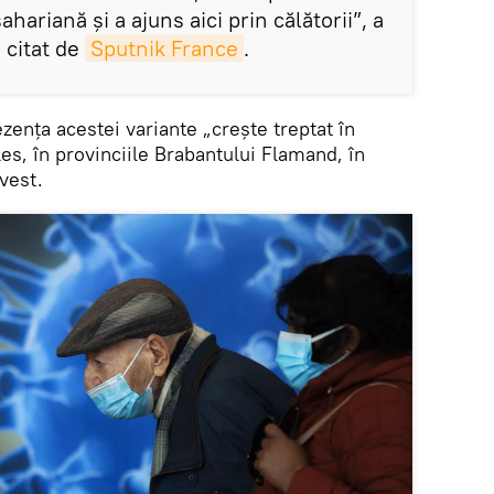
hariană și a ajuns aici prin călătorii”, a
 citat de
Sputnik France
.
zența acestei variante „crește treptat în
les, în provinciile Brabantului Flamand, în
 vest.