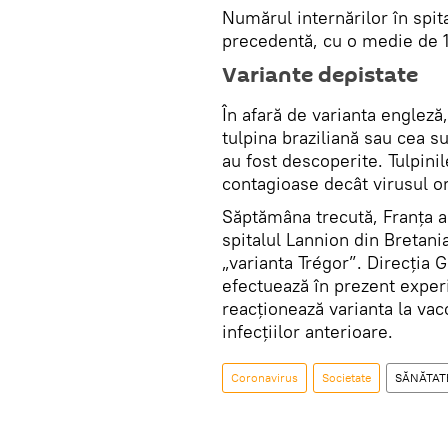
Numărul internărilor în spi
precedentă, cu o medie de 197
Variante depistate
În afară de varianta engleză,
tulpina braziliană sau cea s
au fost descoperite. Tulpinil
contagioase decât virusul or
Săptămâna trecută, Franța a 
spitalul Lannion din Bretani
„varianta Trégor”. Direcția 
efectuează în prezent expe
reacționează varianta la vacc
infecțiilor anterioare.
Coronavirus
Societate
SĂNĂTAT