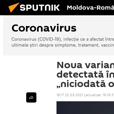
Moldova-Româ
Coronavirus
Coronavirus (COVID-19), infecție ce a afectat înt
ultimele știri despre simptome, tratament, vaccin
Noua varia
detectată în
„niciodată 
18:17 22.03.2021
(actualizat:
16:19 