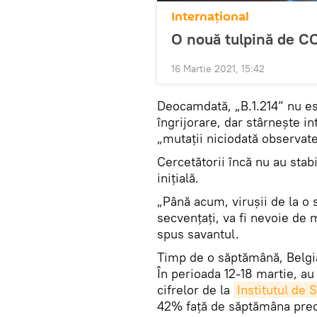
Internaţional
O nouă tulpină de CO
16 Martie 2021, 15:42
Deocamdată, „B.1.214” nu est
îngrijorare, dar stârnește i
„mutații niciodată observat
Cercetătorii încă nu au stab
iniţială.
„Până acum, virușii de la o 
secvențați, va fi nevoie de 
spus savantul.
Timp de o săptămână, Belgia
În perioada 12-18 martie, au
cifrelor de la
Institutul de
42% față de săptămâna pre