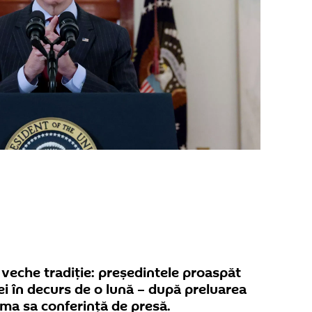
o veche tradiție: președintele proaspăt
cei în decurs de o lună – după preluarea
ima sa conferință de presă.