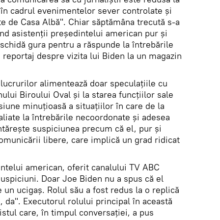
în cadrul evenimentelor sever controlate și
te de Casa Albă". Chiar săptămâna trecută s-a
ând asistenții președintelui american pur și
schidă gura pentru a răspunde la întrebările
n reportaj despre vizita lui Biden la un magazin
 lucrurilor alimentează doar speculațiile cu
lui Biroului Oval și la starea funcțiilor sale
iune minuțioasă a situațiilor în care de la
liate la întrebările necoordonate și adesea
întărește suspiciunea precum că el, pur și
omunicării libere, care implică un grad ridicat
intelui american, oferit canalului TV ABC
spiciuni. Doar Joe Biden nu a spus că el
 un ucigaș. Rolul său a fost redus la o replică
". Executorul rolului principal în această
stul care, în timpul conversației, a pus