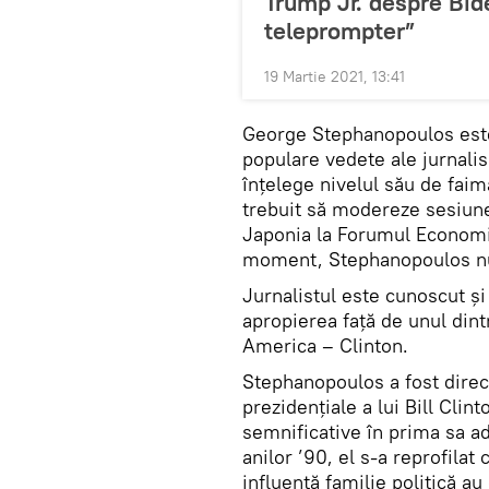
Trump Jr. despre Bid
teleprompter”
19 Martie 2021, 13:41
George Stephanopoulos este
populare vedete ale jurnali
înțelege nivelul său de fai
trebuit să modereze sesiunea
Japonia la Forumul Economic
moment, Stephanopoulos nu 
Jurnalistul este cunoscut și
apropierea față de unul dint
America – Clinton.
Stephanopoulos a fost direc
prezidențiale a lui Bill Clin
semnificative în prima sa ad
anilor ’90, el s-a reprofilat 
influentă familie politică au