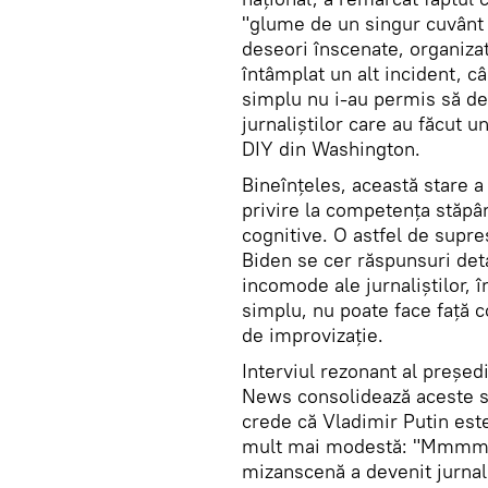
"glume de un singur cuvânt 
deseori înscenate, organiza
întâmplat un alt incident, c
simplu nu i-au permis să de
jurnaliștilor care au făcut u
DIY din Washington.
Bineînțeles, această stare a
privire la competența stăpânu
cognitive. O astfel de supres
Biden se cer răspunsuri deta
incomode ale jurnaliștilor, 
simplu, nu poate face față c
de improvizație.
Interviul rezonant al președ
News consolidează aceste su
crede că Vladimir Putin este
mult mai modestă: "Mmmm, da
mizanscenă a devenit jurnali