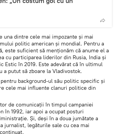
en: „Un costum gol cu un
 una dintre cele mai impozante și mai
smului politic american și mondial. Pentru a
mă, este suficient să menționăm că anume el a
 cu participarea liderilor din Rusia, India și
 Estic în 2019. Este adevărat că în ultimul
a putut să zboare la Vladivostok.
 pentru background-ul său politic specific și
re cele mai influente clanuri politice din
tor de comunicații în timpul campaniei
ton în 1992, iar apoi a ocupat posturi
ministrație. Și, deși în a doua jumătate a
ca jurnalist, legăturile sale cu cea mai
 continuat.