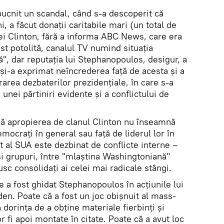
zbucnit un scandal, când s-a descoperit că
i, a făcut donații caritabile mari (un total de
iei Clinton, fără a informa ABC News, care era
ost potolită, canalul TV numind situația
", dar reputația lui Stephanopoulos, desigur, a
 și-a exprimat neîncrederea față de acesta și a
rarea dezbaterilor prezidențiale, în care s-a
 unei părtiniri evidente și a conflictului de
că apropierea de clanul Clinton nu înseamnă
emocrați în general sau față de liderul lor în
t al SUA este dezbinat de conflicte interne –
 și grupuri, între "mlaștina Washingtoniană"
rusc consolidați ai celei mai radicale stângi.
a fost ghidat Stephanopoulos în acțiunile lui
den. Poate că a fost un joc obișnuit al mass-
dorința de a obține materiale fierbinți și
r fi apoi montate în citate. Poate că a avut loc