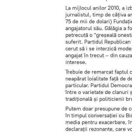
La mijlocul anilor 2010, a i
jurnalistul, timp de câțiva an
75 de mii de dolari) Fundaț
angajatorul său. Gălăgia a f
petrecută o "greșeală onestă
suferit. Partidul Republican
cerut să i se interzică mode
angajat în trecut – din cauza
interese.
Trebuie de remarcat faptul 
neapărat loialitate față de d
particular. Partidul Democra
între o varietate de clanuri
tradițională și politicienii b
Putem doar presupune de ce 
în timpul conversației cu Bi
media pentru exacerbare, în 
declarații rezonante, care vo