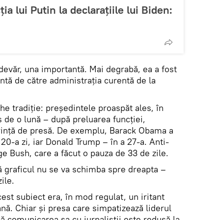
a lui Putin la declarațiile lui Biden:
devăr, una importantă. Mai degrabă, ea a fost
ntă de către administrația curentă de la
he tradiție: președintele proaspăt ales, în
 de o lună – după preluarea funcției,
rință de presă. De exemplu, Barack Obama a
 20-a zi, iar Donald Trump – în a 27-a. Anti-
ge Bush, care a făcut o pauza de 33 de zile.
ă graficul nu se va schimba spre dreapta –
ile.
est subiect era, în mod regulat, un iritant
. Chiar și presa care simpatizează liderul
că comunicarea sa cu jurnaliștii este redusă la