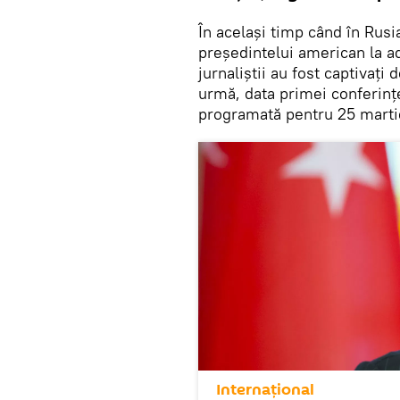
În același timp când în Rusia
președintelui american la ad
jurnaliștii au fost captivați 
urmă, data primei conferinț
programată pentru 25 mart
Internaţional