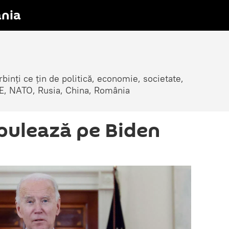
nia
erbinți ce țin de politică, economie, societate,
, UE, NATO, Rusia, China, România
ipulează pe Biden