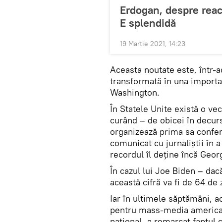
Erdogan, despre reacți
E splendidă
19 Martie 2021, 14:23
Aceasta noutate este, într-a
transformată în una importa
Washington.
În Statele Unite există o vec
curând – de obicei în decurs
organizează prima sa confe
comunicat cu jurnaliștii în a
recordul îl deține încă Geor
În cazul lui Joe Biden – dac
această cifră va fi de 64 de z
Iar în ultimele săptămâni, ac
pentru mass-media americană
național, a remarcat faptul 