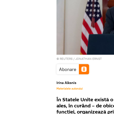
©
REUTERS
/ JONATHAN ERNST
Abonare
Irina Alksnis
Materialele autorului
În Statele Unite există 
ales, în curând – de obi
funcției, organizează pr