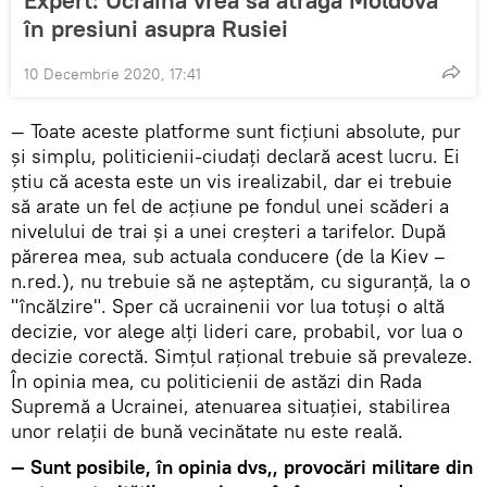
Expert: Ucraina vrea să atragă Moldova
în presiuni asupra Rusiei
10 Decembrie 2020, 17:41
— Toate aceste platforme sunt ficțiuni absolute, pur
și simplu, politicienii-ciudați declară acest lucru. Ei
știu că acesta este un vis irealizabil, dar ei trebuie
să arate un fel de acțiune pe fondul unei scăderi a
nivelului de trai și a unei creșteri a tarifelor. După
părerea mea, sub actuala conducere (de la Kiev –
n.red.), nu trebuie să ne așteptăm, cu siguranță, la o
"încălzire". Sper că ucrainenii vor lua totuși o altă
decizie, vor alege alți lideri care, probabil, vor lua o
decizie corectă. Simțul rațional trebuie să prevaleze.
În opinia mea, cu politicienii de astăzi din Rada
Supremă a Ucrainei, atenuarea situației, stabilirea
unor relații de bună vecinătate nu este reală.
— Sunt posibile, în opinia dvs,, provocări militare din