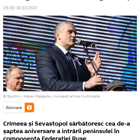
06:30 18.03.2021
© Sputnik / Alexey Malgavko
/
Accesați arhiva multimedia
Abonare
Crimeea și Sevastopol sărbătoresc cea de-a
șaptea aniversare a intrării peninsulei în
componența Federației Ruse.