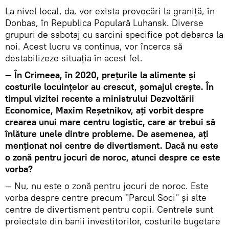
La nivel local, da, vor exista provocări la graniță, în
Donbas, în Republica Populară Luhansk. Diverse
grupuri de sabotaj cu sarcini specifice pot debarca la
noi. Acest lucru va continua, vor încerca să
destabilizeze situația în acest fel.
— În Crimeea, în 2020, prețurile la alimente și
costurile locuințelor au crescut, șomajul crește. În
timpul vizitei recente a ministrului Dezvoltării
Economice, Maxim Reșetnikov, ați vorbit despre
crearea unui mare centru logistic, care ar trebui să
înlăture unele dintre probleme. De asemenea, ați
menționat noi centre de divertisment. Dacă nu este
o zonă pentru jocuri de noroc, atunci despre ce este
vorba?
— Nu, nu este o zonă pentru jocuri de noroc. Este
vorba despre centre precum "Parcul Soci" și alte
centre de divertisment pentru copii. Centrele sunt
proiectate din banii investitorilor, costurile bugetare