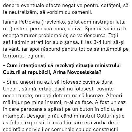
despre eventuale efecte negative pentru cetățeni, să
le neutralizăm, să vorbim cu oamenii.
Ianina Petrovna (Pavlenko, șeful administrației Ialta
n.r.) este o persoană nouă, activă. Sper că va intra în
esența tuturor problemelor, se va descurca. Toții
șefii administrațiilor au o șansă, îi las 3-4 luni să-și
ia vânt, iar apoi răspund pentru tot ce se întâmplă pe
teritoriul regiunii.
- Cum intenționați să rezolvați situația ministrului
Culturii al republicii, Arina Novoselskaia?
- Și eu uneori nu ezit să folosesc cuvinte dure.
Uneori, să mă iertați, dacă nu folosești cuvinte
necenzurate, nu poți determina să lucreze. Alteori
mă înjur pe mine însumi, n-ai ce face. A fost un caz
în care persoana a apăsat pe un buton în oficiu, se
întâmplă. Desigur, e rău când ministrul Culturii știe
astfel de expresii. În cazul în care era vorba de o
ședință a serviciilor comunale sau de construcții,