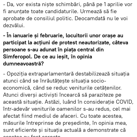
- Da, vor exista niște schimbări, până pe 1 aprilie vor
fi anunțate toate candidaturile. Urmează să fie
aprobate de consiliul politic. Deocamdată nu le voi
dezvălui.
- În ianuarie și februarie, locuitorii unor orașe au
participat la acțiuni de protest neautorizate, câteva
persoane s-au adunat în piața central din
Simferopol. De ce au ieșit, în opinia
dumneavoastră?
- Opoziția extraparlamentară destabilizează situația
atunci când se înrăutățește situația socio-
economică, când se reduc veniturile cetățenilor.
Atunci diverși activiști încearcă să paraziteze pe
această situație. Astăzi, luând în considerație COVID,
într-adevăr veniturile oamenilor s-au redus, cel mai
afectat fiind mediul de afaceri. Cu toate acestea,
măsurile întreprinse de președinte, în opinia mea,
sunt eficiente și situația actuală a demonstrate că
acestea au fost corecte.