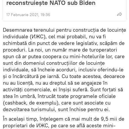
reconstruiește NATO sub Biden
17 Februarie 2021, 19:36
Desemnarea terenului pentru construcția de locuințe
individuale (ИЖС), cel mai probabil, nu va fi
schimbată din punct de vedere legislativ, scăpăm de
proceduri. La noi, un număr mare de turoperatori
spun că ar putea coopera cu mini-hotelurile lor, care
sunt din domeniul construcțiilor de locuințe
individuale, să încheie acorduri, inclusiv oferindu-le
și o încărcătură pe iarnă. Cu toate acestea, deoarece
nu au licență, nu au dreptul să se angajeze în
activități comerciale, ei înșiși suferă. Sunt forțati să
stea în umbră, întrucât toate programele oficiale
(cashback, de exemplu), care sunt asociate cu
dezvoltarea turismului, sunt închise pentru ei.
În același timp, înțelegem că mai mult de 9,5 mii de
proprietari de ИЖС, pe care se află aceste mini-