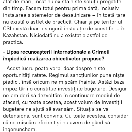
atât de mari, încât nu există niște soluții pregătite
din timp. Facem totul pentru prima dată, inclusiv
instalarea sistemelor de desalinizare – în toată țara
nu există o astfel de practică. Chiar și pe teritoriul
CSI există doar o singură instalație de acest fel – în
Kazahstan. Niciodată nu a existat o astfel de
practică.
- Lipsa recunoașterii internaționale a Crimeii
împiedică realizarea obiectivelor propuse?
- Acest lucru poate vorbi doar despre niște
oportunități ratate. Regimul sancțiunilor pune niște
piedici, însă oricum ne mișcăm înainte. Astăzi baza
impozitării o constitue investițiile bugetare. Desigur,
ne-am dori să dezvoltăm în continuare mediul de
afaceri, cu toate acestea, acest volum de investiții
bugetare ne ajută să avansăm. Situația se va
detensiona, sunt convins. Cu toate acestea, consider
că ne mișcăm eficient și nu avem de gând să
îngenunchem.