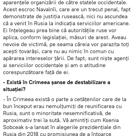
aparențele organizării de către statele occidentale.
Acest escroc Navalnîi, care are un trecut penal, fapt
demonstrate de justiția rusească, nici nu ascundea
că a venit în Rusia la indicația serviciilor americane.
Ei înțelegeau prea bine că autoritățile ruse vor
aplica, conform legislației, măsuri de arest. Aveau
nevoie de victimă, pe seama căreia vor parazita toți
acești tovarăși, care nu au nimic în comun cu
apărarea intereselor țării. De fapt, sunt niște agenți
ai serviciilor occidentale și am o atitudine
corespunzătoare față de ei.
- Există în Crimeea șanse de destabilizare a
situației?
- În Crimeea există o parte a cetățenilor care de la
bun început erau nemulțumiți de reunificarea cu
Rusia, sunt o minoritate nesemnificativă, de
aproximativ trei la sută. Vă amintiți cum Ksenia
Sobceak s-a lansat în alegerile prezidențiale din
Rusia din 2018 cu promisiunea de a întoarce