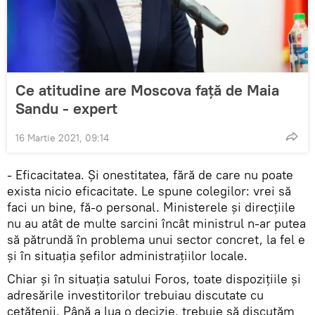
Ce atitudine are Moscova față de Maia
Sandu - expert
16 Martie 2021, 09:14
- Eficacitatea. Și onestitatea, fără de care nu poate
exista nicio eficacitate. Le spune colegilor: vrei să
faci un bine, fă-o personal. Ministerele și direcțiile
nu au atât de multe sarcini încât ministrul n-ar putea
să pătrundă în problema unui sector concret, la fel e
și în situația șefilor administrațiilor locale.
Chiar și în situația satului Foros, toate dispozițiile și
adresările investitorilor trebuiau discutate cu
cetățenii. Până a lua o decizie, trebuie să discutăm