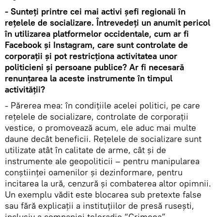
- Sunteți printre cei mai activi șefi regionali în
rețelele de socializare. Întrevedeți un anumit pericol
în utilizarea platformelor occidentale, cum ar fi
Facebook și Instagram, care sunt controlate de
corporații și pot restricționa activitatea unor
politicieni și persoane publice? Ar fi necesară
renunțarea la aceste instrumente în timpul
activității?
- Părerea mea: în condițiile acelei politici, pe care
rețelele de socializare, controlate de corporații
vestice, o promovează acum, ele aduc mai multe
daune decât beneficii. Rețelele de socializare sunt
utilizate atât în calitate de arme, cât și de
instrumente ale geopoliticii – pentru manipularea
conștiinței oamenilor și dezinformare, pentru
incitarea la ură, cenzură și combaterea altor opimnii.
Un exemplu vădit este blocarea sub pretexte false
sau fără explicații a instituțiilor de presă rusești,
inclusiv a companiei teleradio “Crimeea”.