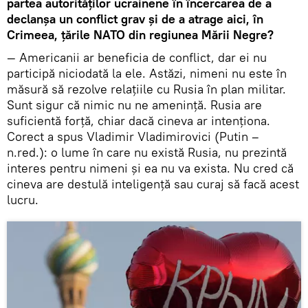
partea autorităților ucrainene în încercarea de a
declanșa un conflict grav și de a atrage aici, în
Crimeea, țările NATO din regiunea Mării Negre?
— Americanii ar beneficia de conflict, dar ei nu
participă niciodată la ele. Astăzi, nimeni nu este în
măsură să rezolve relațiile cu Rusia în plan militar.
Sunt sigur că nimic nu ne amenință. Rusia are
suficientă forță, chiar dacă cineva ar intenționa.
Corect a spus Vladimir Vladimirovici (Putin –
n.red.): o lume în care nu există Rusia, nu prezintă
interes pentru nimeni și ea nu va exista. Nu cred că
cineva are destulă inteligență sau curaj să facă acest
lucru.