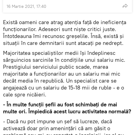
16 Martie 2021, 17:40
Există oameni care atrag atenția față de ineficiența
funcționarilor. Adeseori sunt niște critici juste.
Întotdeauna îmi recunosc greșelile. Însă, există și
situații în care demnitarii sunt atacați pe nedrept.
Majoritatea specialiștilor medii își îndeplinesc
sârguincios sarcinile în condițiile unui salariu mic.
Prestigiului serviciului public scade, marea
majoritate a funcționarilor au un salariu mai mic
decât media în republică. Un specialist care se
angajează cu un salariu de 15-18 mii de ruble - e o
cale spre nicăieri.
- În multe funcții șefii au fost schimbați de mai
multe ori. Împiedică acest lucru activitatea normală?
- Dacă nu pot impune un șef să lucreze, dacă
activează doar prin amenințări că am găsit o