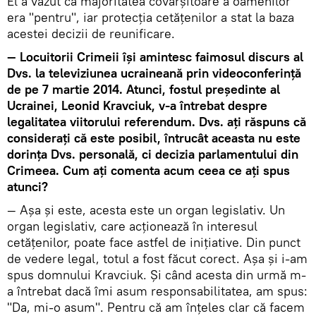
El a văzut că majoritatea covârșitoare a oamenilor
era "pentru", iar protecția cetățenilor a stat la baza
acestei decizii de reunificare.
— Locuitorii Crimeii își amintesc faimosul discurs al
Dvs. la televiziunea ucraineană prin videoconferință
de pe 7 martie 2014. Atunci, fostul președinte al
Ucrainei, Leonid Kravciuk, v-a întrebat despre
legalitatea viitorului referendum. Dvs. ați răspuns că
considerați că este posibil, întrucât aceasta nu este
dorința Dvs. personală, ci decizia parlamentului din
Crimeea. Cum ați comenta acum ceea ce ați spus
atunci?
— Așa și este, acesta este un organ legislativ. Un
organ legislativ, care acționează în interesul
cetățenilor, poate face astfel de inițiative. Din punct
de vedere legal, totul a fost făcut corect. Așa și i-am
spus domnului Kravciuk. Și când acesta din urmă m-
a întrebat dacă îmi asum responsabilitatea, am spus:
"Da, mi-o asum". Pentru că am înțeles clar că facem