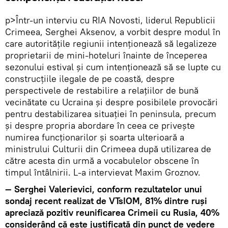
p>Într-un interviu cu RIA Novosti, liderul Republicii
Crimeea, Serghei Aksenov, a vorbit despre modul în
care autoritățile regiunii intenționează să legalizeze
proprietarii de mini-hoteluri înainte de începerea
sezonului estival și cum intenționează să se lupte cu
construcțiile ilegale de pe coastă, despre
perspectivele de restabilire a relațiilor de bună
vecinătate cu Ucraina și despre posibilele provocări
pentru destabilizarea situației în peninsula, precum
și despre propria abordare în ceea ce privește
numirea funcționarilor și soarta ulterioară a
ministrului Culturii din Crimeea după utilizarea de
către acesta din urmă a vocabulelor obscene în
timpul întâlnirii. L-a intervievat Maxim Groznov.
— Serghei Valerievici, conform rezultatelor unui
sondaj recent realizat de VTsIOM, 81% dintre ruși
apreciază pozitiv reunificarea Crimeii cu Rusia, 40%
considerând că este justificată din punct de vedere