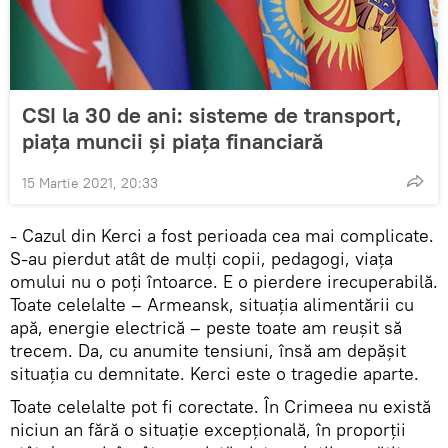
CSI la 30 de ani: sisteme de transport,
piața muncii și piața financiară
15 Martie 2021, 20:33
- Cazul din Kerci a fost perioada cea mai complicate.
S-au pierdut atât de mulți copii, pedagogi, viața
omului nu o poți întoarce. E o pierdere irecuperabilă.
Toate celelalte – Armeansk, situația alimentării cu
apă, energie electrică – peste toate am reușit să
trecem. Da, cu anumite tensiuni, însă am depășit
situația cu demnitate. Kerci este o tragedie aparte.
Toate celelalte pot fi corectate. În Crimeea nu există
niciun an fără o situație excepțională, în proporții