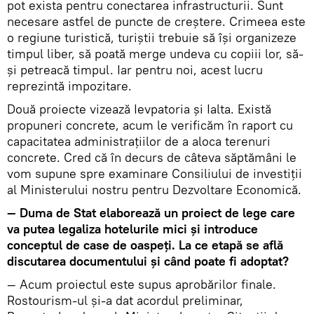
pot exista pentru conectarea infrastructurii. Sunt
necesare astfel de puncte de creștere. Crimeea este
o regiune turistică, turiștii trebuie să își organizeze
timpul liber, să poată merge undeva cu copiii lor, să-
și petreacă timpul. Iar pentru noi, acest lucru
reprezintă impozitare.
Două proiecte vizează Ievpatoria și Ialta. Există
propuneri concrete, acum le verificăm în raport cu
capacitatea administrațiilor de a aloca terenuri
concrete. Cred că în decurs de câteva săptămâni le
vom supune spre examinare Consiliului de investiții
al Ministerului nostru pentru Dezvoltare Economică.
— Duma de Stat elaborează un proiect de lege care
va putea legaliza hotelurile mici și introduce
conceptul de case de oaspeți. La ce etapă se află
discutarea documentului și când poate fi adoptat?
— Acum proiectul este supus aprobărilor finale.
Rostourism-ul și-a dat acordul preliminar,