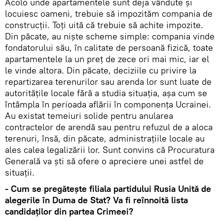
Acolo unde apartamentele sunt deja vândute și
locuiesc oameni, trebuie să impozităm compania de
construcții. Toți uită că trebuie să achite impozite.
Din păcate, au niște scheme simple: compania vinde
fondatorului său, în calitate de persoană fizică, toate
apartamentele la un preț de zece ori mai mic, iar el
le vinde altora. Din păcate, deciziile cu privire la
repartizarea terenurilor sau arenda lor sunt luate de
autoritățile locale fără a studia situația, așa cum se
întâmpla în perioada aflării în componența Ucrainei.
Au existat temeiuri solide pentru anularea
contractelor de arendă sau pentru refuzul de a aloca
terenuri, însă, din păcate, administrațiile locale au
ales calea legalizării lor. Sunt convins că Procuratura
Generală va ști să ofere o apreciere unei astfel de
situații.
- Cum se pregătește filiala partidului Rusia Unită de
alegerile în Duma de Stat? Va fi reînnoită lista
candidaților din partea Crimeei?