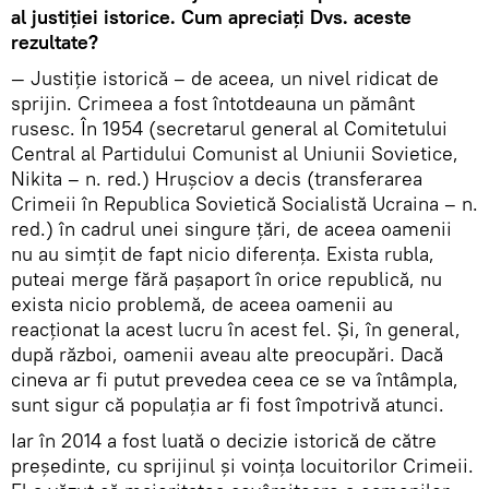
al justiției istorice. Cum apreciați Dvs. aceste
rezultate?
— Justiție istorică – de aceea, un nivel ridicat de
sprijin. Crimeea a fost întotdeauna un pământ
rusesc. În 1954 (secretarul general al Comitetului
Central al Partidului Comunist al Uniunii Sovietice,
Nikita – n. red.) Hrușciov a decis (transferarea
Crimeii în Republica Sovietică Socialistă Ucraina – n.
red.) în cadrul unei singure țări, de aceea oamenii
nu au simțit de fapt nicio diferența. Exista rubla,
puteai merge fără pașaport în orice republică, nu
exista nicio problemă, de aceea oamenii au
reacționat la acest lucru în acest fel. Și, în general,
după război, oamenii aveau alte preocupări. Dacă
cineva ar fi putut prevedea ceea ce se va întâmpla,
sunt sigur că populația ar fi fost împotrivă atunci.
Iar în 2014 a fost luată o decizie istorică de către
președinte, cu sprijinul și voința locuitorilor Crimeii.