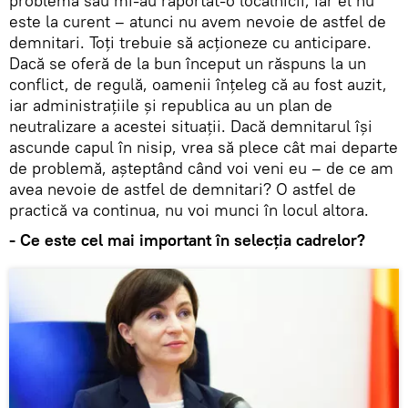
problemă sau mi-au raportat-o localnicii, iar el nu
este la curent – atunci nu avem nevoie de astfel de
demnitari. Toți trebuie să acționeze cu anticipare.
Dacă se oferă de la bun început un răspuns la un
conflict, de regulă, oamenii înțeleg că au fost auzit,
iar administrațiile și republica au un plan de
neutralizare a acestei situații. Dacă demnitarul își
ascunde capul în nisip, vrea să plece cât mai departe
de problemă, așteptând când voi veni eu – de ce am
avea nevoie de astfel de demnitari? O astfel de
practică va continua, nu voi munci în locul altora.
- Ce este cel mai important în selecția cadrelor?