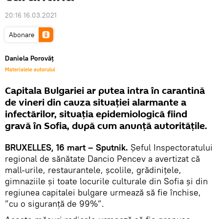
20:16 16.03.2021
Abonare
Daniela Porovăț
Materialele autorului
Capitala Bulgariei ar putea intra în carantină
de vineri din cauza situației alarmante a
infectărilor, situația epidemiologică fiind
gravă în Sofia, după cum anunță autoritățile.
BRUXELLES, 16 mart – Sputnik.
Șeful Inspectoratului
regional de sănătate Dancio Pencev a avertizat că
mall-urile, restaurantele, şcolile, grădiniţele,
gimnaziile şi toate locurile culturale din Sofia şi din
regiunea capitalei bulgare urmează să fie închise,
”cu o siguranţă de 99%”.