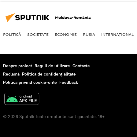
Moldova-România
POLITICĂ
SOCIETATE
ECONOMIE
RUSIA
INTERNAŢIONAL
Despre proiect
Reguli de utilizare
Contacte
Reclamă
Politica de confidențialitate
Politica privind cookie-urile
Feedback
© 2026 Sputnik Toate drepturile sunt garantate. 18+