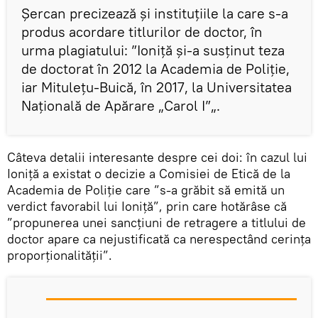
Șercan precizează și instituțiile la care s-a
produs acordare titlurilor de doctor, în
urma plagiatului: ”Ioniță și-a susținut teza
de doctorat în 2012 la Academia de Poliție,
iar Mitulețu-Buică, în 2017, la Universitatea
Națională de Apărare „Carol I”„.
Câteva detalii interesante despre cei doi: în cazul lui
Ioniță a existat o decizie a Comisiei de Etică de la
Academia de Poliție care ”s-a grăbit să emită un
verdict favorabil lui Ioniță”, prin care hotărâse că
”propunerea unei sancțiuni de retragere a titlului de
doctor apare ca nejustificată ca nerespectând cerința
proporționalității”.