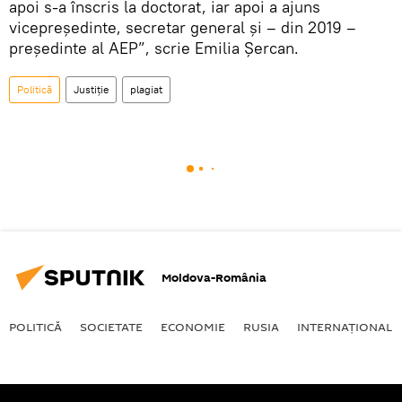
apoi s-a înscris la doctorat, iar apoi a ajuns
vicepreședinte, secretar general și – din 2019 –
președinte al AEP”, scrie Emilia Șercan.
Politică
Justiție
plagiat
Moldova-România
POLITICĂ
SOCIETATE
ECONOMIE
RUSIA
INTERNAŢIONAL