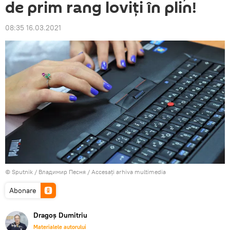
de prim rang loviți în plin!
08:35 16.03.2021
© Sputnik / Владимир Песня
/
Accesați arhiva multimedia
Abonare
Dragoș Dumitriu
Materialele autorului