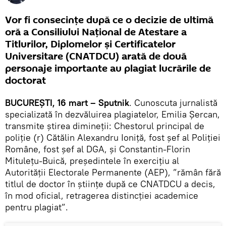
Vor fi consecințe după ce o decizie de ultimă
oră a Consiliului Național de Atestare a
Titlurilor, Diplomelor și Certificatelor
Universitare (CNATDCU) arată de două
personaje importante au plagiat lucrările de
doctorat
BUCUREȘTI, 16 mart – Sputnik
. Cunoscuta jurnalistă
specializată în dezvăluirea plagiatelor, Emilia Șercan,
transmite știrea dimineții: Chestorul principal de
poliție (r) Cătălin Alexandru Ioniță, fost șef al Poliției
Române, fost șef al DGA, și Constantin-Florin
Mitulețu-Buică, președintele în exercițiu al
Autorității Electorale Permanente (AEP), ”rămân fără
titlul de doctor în științe după ce CNATDCU a decis,
în mod oficial, retragerea distincției academice
pentru plagiat”.