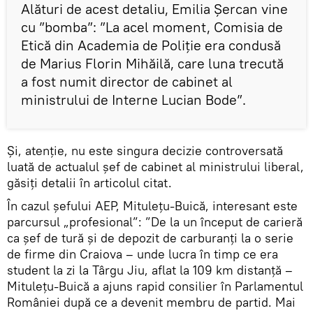
Alături de acest detaliu, Emilia Șercan vine
cu ”bomba”: ”La acel moment, Comisia de
Etică din Academia de Poliție era condusă
de Marius Florin Mihăilă, care luna trecută
a fost numit director de cabinet al
ministrului de Interne Lucian Bode”.
Și, atenție, nu este singura decizie controversată
luată de actualul șef de cabinet al ministrului liberal,
găsiți detalii în articolul citat.
În cazul șefului AEP, Mitulețu-Buică, interesant este
parcursul „profesional”: ”De la un început de carieră
ca șef de tură și de depozit de carburanți la o serie
de firme din Craiova – unde lucra în timp ce era
student la zi la Târgu Jiu, aflat la 109 km distanță –
Mitulețu-Buică a ajuns rapid consilier în Parlamentul
României după ce a devenit membru de partid. Mai