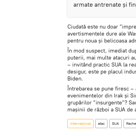
armate antrenate şi fin
Ciudată este nu doar ”impreci
avertismentele dure ale Was
pentru noua și belicoasa ad
În mod suspect, imediat dup
puterii, mai multe atacuri a
– invitând practic SUA la rea
desigur, este pe placul indu
Biden.
Întrebarea se pune firesc –
evenimentelor din Irak și Siri
grupărilor ”insurgente”? Sau
mașinii de război a SUA de 
Internaţional
atac
SUA
Rache