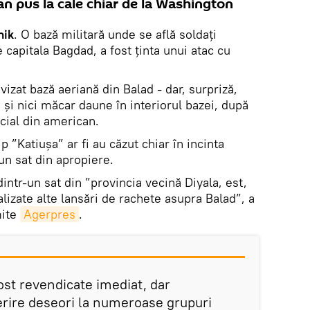
lan pus la cale chiar de la Washington
nik
. O bază militară unde se află soldați
 capitala Bagdad, a fost ținta unui atac cu
vizat bază aeriană din Balad - dar, surpriză,
 și nici măcar daune în interiorul bazei, după
cial din american.
 ”Katiușa” ar fi au căzut chiar în incinta
 un sat din apropiere.
dintr-un sat din ”provincia vecină Diyala, est,
alizate alte lansări de rachete asupra Balad”, a
mite
Agerpres
.
fost revendicate imediat, dar
rire deseori la numeroase grupuri