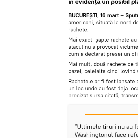
în evidență un posibil p
BUCUREȘTI, 16 mart – Sput
americani, situată la nord de
rachete.
Mai exact, șapte rachete au 
atacul nu a provocat victime
cum a declarat presei un ofi
Mai mult, două rachete de tip
bazei, celelalte cinci lovind
Rachetele ar fi fost lansate 
un loc unde au fost deja loc
precizat sursa citată, trans
”Ultimele tiruri nu au 
Washingtonul face refe