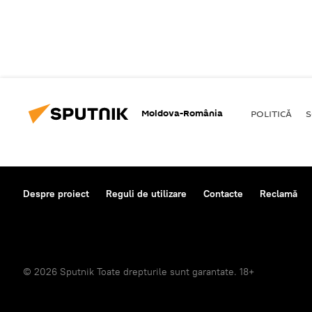
Moldova-România
POLITICĂ
S
Despre proiect
Reguli de utilizare
Contacte
Reclamă
© 2026 Sputnik Toate drepturile sunt garantate. 18+