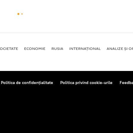
OCIETATE
ECONOMIE
RUSIA
INTERNAŢIONAL
ANALIZE ȘI OP
Politica de confidențialitate
Politica privind cookie-urile
Feedb