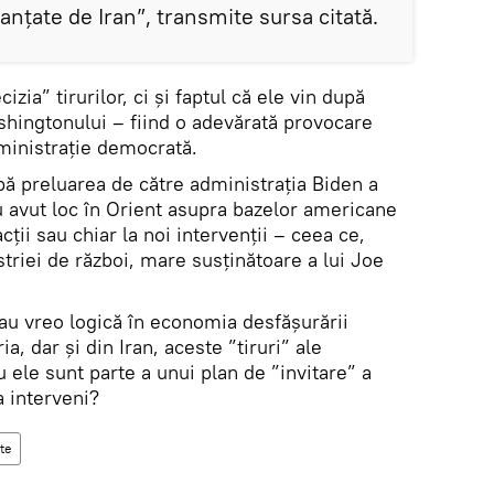
anţate de Iran”, transmite sursa citată.
zia” tirurilor, ci și faptul că ele vin după
hingtonului – fiind o adevărată provocare
ministrație democrată.
ă preluarea de către administrația Biden a
u avut loc în Orient asupra bazelor americane
cții sau chiar la noi intervenții – ceea ce,
striei de război, mare susținătoare a lui Joe
 au vreo logică în economia desfășurării
a, dar și din Iran, aceste ”tiruri” ale
 ele sunt parte a unui plan de ”invitare” a
a interveni?
te