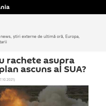
nia
 news, știri externe de ultimă oră, Europa,
arii
cu rachete asupra
 plan ascuns al SUA?
17.10.2021
)