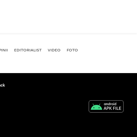
INII
EDITORIALIST
VIDEO
FOTO
ack