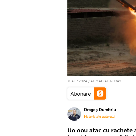
© AFP 2024 / AHMAD AL-RUBAYE
Abonare
Dragoș Dumitriu
Materialele autorului
Un nou atac cu rachete a