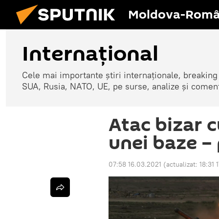
Moldova-Româ
Internaţional
Cele mai importante știri internaționale, breaking
SUA, Rusia, NATO, UE, pe surse, analize și coment
Atac bizar 
unei baze –
07:58 16.03.2021
(actualizat:
18:31 