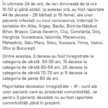
În ultimele 24 de ore, de ieri dimineață de la ora
10.00 și până astăzi, la aceeași oră, au fost raportate
44 de decese - 28 bărbați și 16 femei, ale unor
pacienți infectați cu noul coronavirus, internați în
spitalele din Alba, Argeș, Bacău, Bistrița-Năsăud,
Bihor, Brașov, Caraș-Severin, Cluj, Constanța, Dolj,
Harghita, Hunedoara, Ialomița, Maramureș,
Mehedinți, Satu Mare, Sibiu, Suceava, Timiș, Vaslui,
Ilfov și București.
Dintre acestea, 3 decese au fost înregistrate la
categoria de vârstă 50-59 ani, 15 decese la
categoria de vârstă 60-69 ani, 20 decese la
categoria de vârstă 70-79 ani și 6 decese la
categoria de peste 80 de ani.
Majoritatea deceselor înregistrate – 41 - sunt ale
unor pacienți care au prezentat comorbidități, iar
pentru 3 pacienți decedați nu au fost raportate
comorbidități până în prezent.