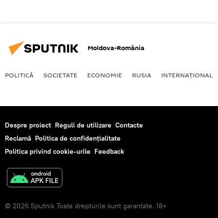
Moldova-România
POLITICĂ
SOCIETATE
ECONOMIE
RUSIA
INTERNAŢIONAL
Despre proiect
Reguli de utilizare
Contacte
Reclamă
Politica de confidențialitate
Politica privind cookie-urile
Feedback
© 2026 Sputnik Toate drepturile sunt garantate. 18+