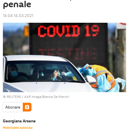
penale
14:04 14.03.2021
©
REUTERS
/ AAP Image/Bianca De Marchi
Abonare
Georgiana Arsene
Materialele autorului