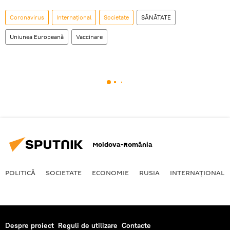
Coronavirus
Internaţional
Societate
SĂNĂTATE
Uniunea Europeană
Vaccinare
Moldova-România
POLITICĂ
SOCIETATE
ECONOMIE
RUSIA
INTERNAŢIONAL
Despre proiect
Reguli de utilizare
Contacte