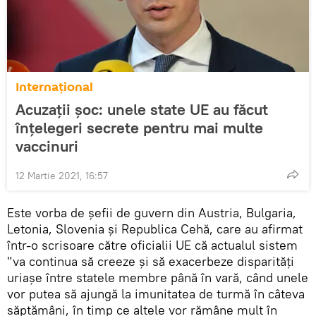
Internaţional
Acuzații șoc: unele state UE au făcut
înțelegeri secrete pentru mai multe
vaccinuri
12 Martie 2021, 16:57
Este vorba de șefii de guvern din Austria, Bulgaria,
Letonia, Slovenia şi Republica Cehă, care au afirmat
într-o scrisoare către oficialii UE că actualul sistem
"va continua să creeze şi să exacerbeze disparităţi
uriaşe între statele membre până în vară, când unele
vor putea să ajungă la imunitatea de turmă în câteva
săptămâni, în timp ce altele vor rămâne mult în