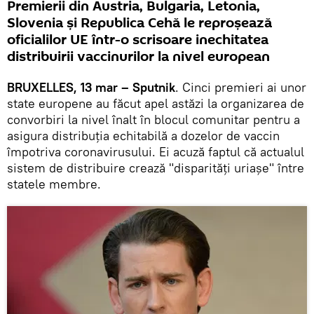
Premierii din Austria, Bulgaria, Letonia,
Slovenia şi Republica Cehă le reproșează
oficialilor UE într-o scrisoare inechitatea
distribuirii vaccinurilor la nivel european
BRUXELLES, 13 mar – Sputnik
. ​​Cinci premieri ai unor
state europene au făcut apel astăzi la organizarea de
convorbiri la nivel înalt în blocul comunitar pentru a
asigura distribuţia echitabilă a dozelor de vaccin
împotriva coronavirusului. Ei acuză faptul că actualul
sistem de distribuire crează "disparităţi uriaşe" între
statele membre.