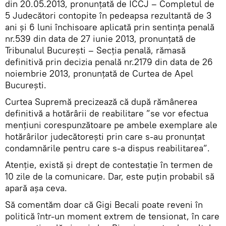
din 20.05.2013, pronunțată de ÎCCJ – Completul de
5 Judecători contopite în pedeapsa rezultantă de 3
ani și 6 luni închisoare aplicată prin sentința penală
nr.539 din data de 27 iunie 2013, pronunțată de
Tribunalul Bucureşti – Secţia penală, rămasă
definitivă prin decizia penală nr.2179 din data de 26
noiembrie 2013, pronunţată de Curtea de Apel
Bucureşti.
Curtea Supremă precizează că după rămânerea
definitivă a hotărârii de reabilitare ”se vor efectua
mențiuni corespunzătoare pe ambele exemplare ale
hotărârilor judecătorești prin care s-au pronunțat
condamnările pentru care s-a dispus reabilitarea”.
Atenție, există și drept de contestaţie în termen de
10 zile de la comunicare. Dar, este puțin probabil să
apară așa ceva.
Să comentăm doar că Gigi Becali poate reveni în
politică într-un moment extrem de tensionat, în care