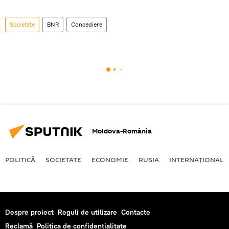
Societate
BNR
Concediere
Moldova-România
POLITICĂ
SOCIETATE
ECONOMIE
RUSIA
INTERNAŢIONAL
Despre proiect
Reguli de utilizare
Contacte
Reclamă
Politica de confidențialitate