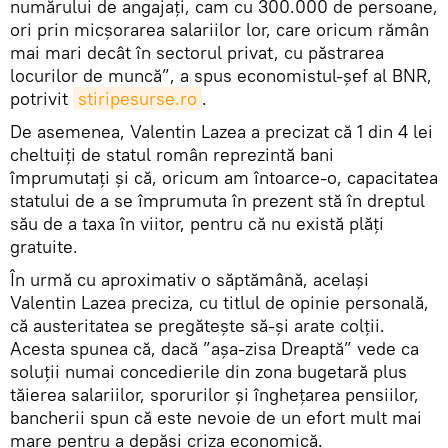
numărului de angajați, cam cu 300.000 de persoane,
ori prin micșorarea salariilor lor, care oricum rămân
mai mari decât în sectorul privat, cu păstrarea
locurilor de muncă”, a spus economistul-șef al BNR,
potrivit
stiripesurse.ro
.
De asemenea, Valentin Lazea a precizat că 1 din 4 lei
cheltuiți de statul român reprezintă bani
împrumutați și că, oricum am întoarce-o, capacitatea
statului de a se împrumuta în prezent stă în dreptul
său de a taxa în viitor, pentru că nu există plăți
gratuite.
În urmă cu aproximativ o săptămână, același
Valentin Lazea preciza, cu titlul de opinie personală,
că austeritatea se pregătește să-și arate colții.
Acesta spunea că, dacă ”așa-zisa Dreaptă” vede ca
soluții numai concedierile din zona bugetară plus
tăierea salariilor, sporurilor și înghețarea pensiilor,
bancherii spun că este nevoie de un efort mult mai
mare pentru a depăși criza economică.