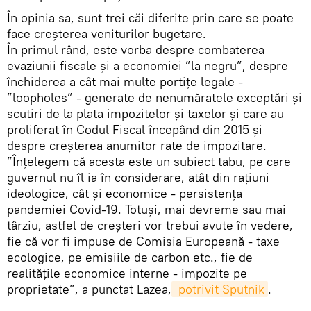
În opinia sa, sunt trei căi diferite prin care se poate
face creșterea veniturilor bugetare.
În primul rând, este vorba despre combaterea
evaziunii fiscale și a economiei ”la negru”, despre
închiderea a cât mai multe portițe legale -
”loopholes” - generate de nenumăratele exceptări și
scutiri de la plata impozitelor și taxelor și care au
proliferat în Codul Fiscal începând din 2015 și
despre creșterea anumitor rate de impozitare.
”Înțelegem că acesta este un subiect tabu, pe care
guvernul nu îl ia în considerare, atât din rațiuni
ideologice, cât și economice - persistența
pandemiei Covid-19. Totuși, mai devreme sau mai
târziu, astfel de creșteri vor trebui avute în vedere,
fie că vor fi impuse de Comisia Europeană - taxe
ecologice, pe emisiile de carbon etc., fie de
realitățile economice interne - impozite pe
proprietate”, a punctat Lazea,
 potrivit Sputnik
.