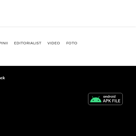
INII
EDITORIALIST
VIDEO
FOTO
ack