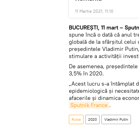
11 Martie 2021, 11:10
BUCUREŞTI, 11 mart – Sputn
spune încă o dată că anul t
globală de la sfârșitul celu
preşedintele Vladimir Putin,
stimulare a activității invest
De asemenea, preşedintele r
3,5% în 2020.
„Acest lucru s-a întâmplat 
epidemiologică și necesitate
afacerile și dinamica econom
Sputnik France
.
Rusia
2020
Vladimir Putin