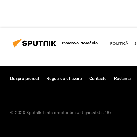
Moldova-România
POLITICĂ
S
Despre proiect
Reguli de utilizare
Contacte
Reclamă
© 2026 Sputnik Toate drepturile sunt garantate. 18+