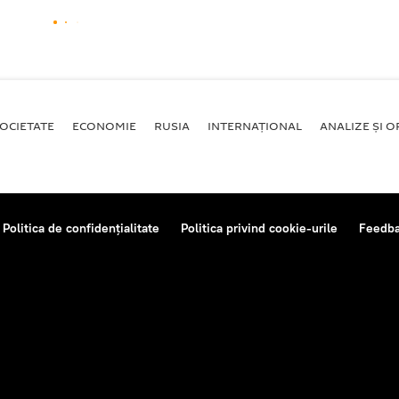
OCIETATE
ECONOMIE
RUSIA
INTERNAŢIONAL
ANALIZE ȘI OP
Politica de confidențialitate
Politica privind cookie-urile
Feedb