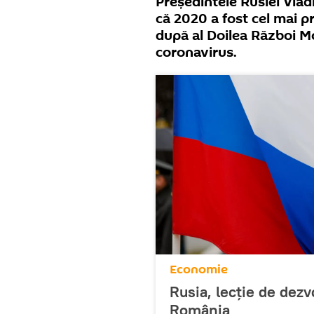
Președintele Rusiei Vlad
că 2020 a fost cel mai 
după al Doilea Război M
coronavirus.
Economie
Rusia, lecție de dez
România