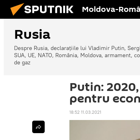
Moldova-Româ
Rusia
Despre Rusia, declarațiile lui Vladimir Putin, Sergh
SUA, UE, NATO, România, Moldova, armament, confli
de gaz
Putin: 2020,
pentru eco
18:52 11.03.2021