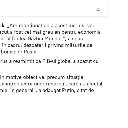
ik
. „Am menționat deja acest lucru și voi
recut a fost cel mai greu an pentru economia
i de-al Doilea Război Mondial”, a spus
 în cadrul dezbaterii privind măsurile de
iționale în Rusia.
us a reamintit că PIB-ul global a scăzut cu
din motive obiective, precum situația
a introducerii unor restricții, care au afectat
iei în general”, a adăugat Putin, citat de