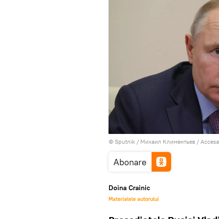
© Sputnik / Михаил Климентьев
/
Accesa
Abonare
Doina Crainic
Materialele autorului