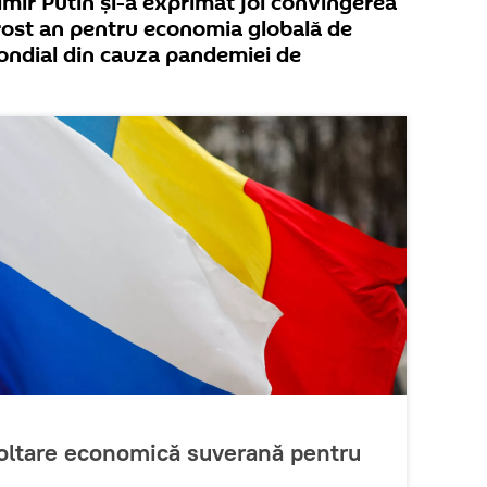
imir Putin și-a exprimat joi convingerea
prost an pentru economia globală de
ondial din cauza pandemiei de
voltare economică suverană pentru