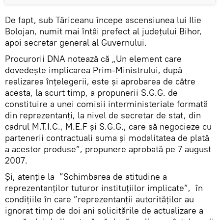
De fapt, sub Tăriceanu începe ascensiunea lui Ilie
Bolojan, numit mai întâi prefect al județului Bihor,
apoi secretar general al Guvernului.
Procurorii DNA notează că „Un element care
dovedește implicarea Prim-Ministrului, după
realizarea înțelegerii, este și aprobarea de către
acesta, la scurt timp, a propunerii S.G.G. de
constituire a unei comisii interministeriale formată
din reprezentanți, la nivel de secretar de stat, din
cadrul M.T.I.C., M.E.F și S.G.G., care să negocieze cu
partenerii contractuali suma și modalitatea de plată
a acestor produse”, propunere aprobată pe 7 august
2007.
Și, atenție la ”Schimbarea de atitudine a
reprezentanților tuturor instituțiilor implicate”, în
condițiile în care ”reprezentanții autorităților au
ignorat timp de doi ani solicitările de actualizare a