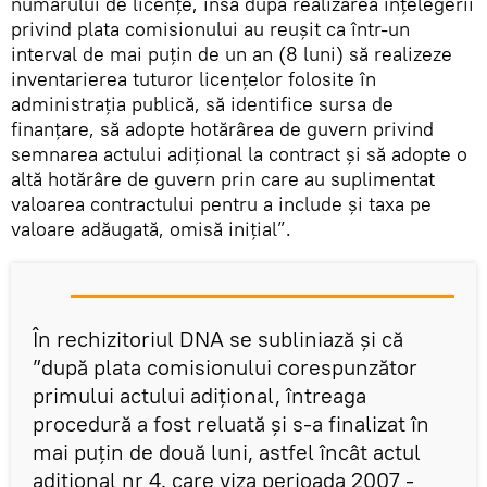
numărului de licențe, însă după realizarea înțelegerii
privind plata comisionului au reușit ca într-un
interval de mai puțin de un an (8 luni) să realizeze
inventarierea tuturor licențelor folosite în
administrația publică, să identifice sursa de
finanțare, să adopte hotărârea de guvern privind
semnarea actului adițional la contract și să adopte o
altă hotărâre de guvern prin care au suplimentat
valoarea contractului pentru a include și taxa pe
valoare adăugată, omisă inițial”.
În rechizitoriul DNA se subliniază și că
”după plata comisionului corespunzător
primului actului adițional, întreaga
procedură a fost reluată și s-a finalizat în
mai puțin de două luni, astfel încât actul
adițional nr 4. care viza perioada 2007 -