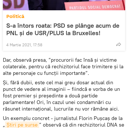
Politică
S-a întors roata: PSD se plânge acum de
PNL și de USR/PLUS la Bruxelles!
4 Martie 2021, 17:58
Dar, observă presa, ”procurorii fac însă şi victime
colaterale, pentru că rechizitoriul face trimitere şi la
alte personaje cu funcţii importante”.
Și, fără dubii, este cel mai greu dosar actual din
punct de vedere al imaginii – fiindcă e vorba de un
fost premier și președinte a două partide
parlamentare! Ori, în cazul unei condamnări cu
răsunet internațional, lucrurile nu vor rămâne aici.
Un exemplu concret - jurnalistul Florin Pușcaș de la
„
Știri pe surse
” observă că din rechizitoriul DNA se