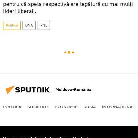
pentru că speța respectivă are legătură cu mai mulți
lideri liberali.
Politică
DNA
PNL
Moldova-România
POLITICĂ
SOCIETATE
ECONOMIE
RUSIA
INTERNAŢIONAL