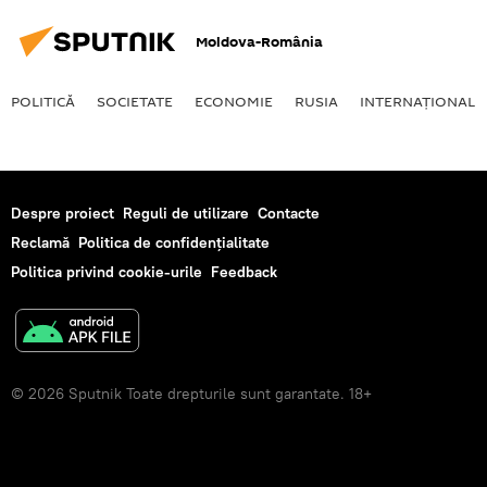
Moldova-România
POLITICĂ
SOCIETATE
ECONOMIE
RUSIA
INTERNAŢIONAL
Despre proiect
Reguli de utilizare
Contacte
Reclamă
Politica de confidențialitate
Politica privind cookie-urile
Feedback
© 2026 Sputnik Toate drepturile sunt garantate. 18+