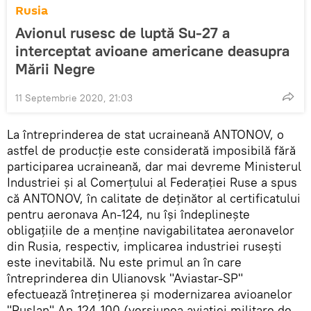
Rusia
Avionul rusesc de luptă Su-27 a
interceptat avioane americane deasupra
Mării Negre
11 Septembrie 2020, 21:03
La întreprinderea de stat ucraineană ANTONOV, o
astfel de producție este considerată imposibilă fără
participarea ucraineană, dar mai devreme Ministerul
Industriei și al Comerțului al Federației Ruse a spus
că ANTONOV, în calitate de deținător al certificatului
pentru aeronava An-124, nu își îndeplinește
obligațiile de a menține navigabilitatea aeronavelor
din Rusia, respectiv, implicarea industriei rusești
este inevitabilă. Nu este primul an în care
întreprinderea din Ulianovsk "Aviastar-SP"
efectuează întreținerea și modernizarea avioanelor
"Ruslan" An-124-100 (versiunea aviației militare de