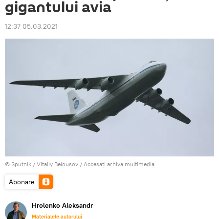
gigantului avia
12:37 05.03.2021
© Sputnik / Vitaliy Belousov
/
Accesați arhiva multimedia
Abonare
Hrolenko Aleksandr
Materialele autorului