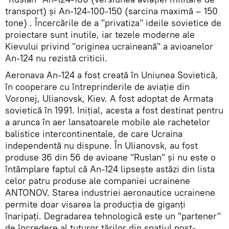
transport) și An-124-100-150 (sarcina maximă – 150
tone) . Încercările de a "privatiza" ideile sovietice de
proiectare sunt inutile, iar tezele moderne ale
Kievului privind "originea ucraineană" a avioanelor
An-124 nu rezistă criticii.
Aeronava An-124 a fost creată în Uniunea Sovietică,
în cooperare cu întreprinderile de aviație din
Voronej, Ulianovsk, Kiev. A fost adoptat de Armata
sovietică în 1991. Inițial, acesta a fost destinat pentru
a arunca în aer lansatoarele mobile ale rachetelor
balistice intercontinentale, de care Ucraina
independentă nu dispune. În Ulianovsk, au fost
produse 36 din 56 de avioane "Ruslan" și nu este o
întâmplare faptul că An-124 lipsește astăzi din lista
celor patru produse ale companiei ucrainene
ANTONOV. Starea industriei aeronautice ucrainene
permite doar visarea la producția de giganți
înaripați. Degradarea tehnologică este un "partener"
de încredere al tuturor țărilor din spațiul post-