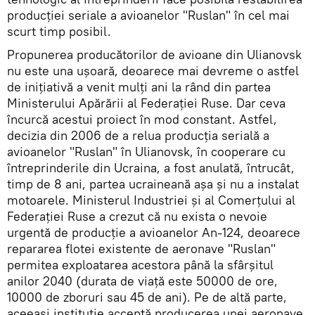
producției seriale a avioanelor "Ruslan" în cel mai
scurt timp posibil.
Propunerea producătorilor de avioane din Ulianovsk
nu este una ușoară, deoarece mai devreme o astfel
de inițiativă a venit mulți ani la rând din partea
Ministerului Apărării al Federației Ruse. Dar ceva
încurcă acestui proiect în mod constant. Astfel,
decizia din 2006 de a relua producția serială a
avioanelor "Ruslan" în Ulianovsk, în cooperare cu
întreprinderile din Ucraina, a fost anulată, întrucât,
timp de 8 ani, partea ucraineană așa și nu a instalat
motoarele. Ministerul Industriei și al Comerțului al
Federației Ruse a crezut că nu exista o nevoie
urgentă de producție a avioanelor An-124, deoarece
repararea flotei existente de aeronave "Ruslan"
permitea exploatarea acestora până la sfârșitul
anilor 2040 (durata de viață este 50000 de ore,
10000 de zboruri sau 45 de ani). Pe de altă parte,
aceeași instituție acceptă producerea unei aeronave