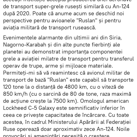
de transport super-grele rusești similară cu An-124
după 2020. Poate că anume acum se deschid noi
perspective pentru avioanele "Ruslan" și pentru
aviația militară de transport rusească.
Evenimentele alarmante din ultimii ani din Siria,
Nagorno-Karabah și din alte puncte fierbinți ale
planetei au demonstrat importanța componentei
grele a aviației milatre de transport pentru transferul
operav de trupe, arme și mijloace materiale.
Permiteți-mi să vă reamintesc că avionul militar de
transport de bază "Ruslan" este capabil să transporte
120 tone la o distanță de 4800 km, cu o viteză de
850 km/h (cu o sarcină de 80 de tone, raza maximă
de acțiune crește la 7500 km). Omologul american
Lockheed C-5 Galaxy este semnificativ inferior în
ceea ce privește capacitatea de încărcare. Cu toate
acestea, în cadrul Ministerului Apărării al Federației
Ruse operează doar aproximativ zece An-124. Noile
provocări și amenințări necesită o creștere