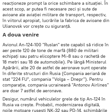
reacționeze prompt la orice schimbare a situației. În
acest scop, ar putea fi necesare zeci și sute de
avioane ale aviației militare de transport, respectiv,
în viitorul apropiat, lucrările la fabrica de avioane din
Ulianovsk vor crește cu siguranță.
A doua venire
Avionul An-124-100 "Ruslan" este capabil să ridice în
aer peste 120 de tone de marfă (880 de militari
echipați sau patru elicoptere Mi-8 sau o rachetă de
18 metri sau 18 de automobile). Pe lângă Ministerul
Apărării, alte 20 de astfel de aeronave sunt operate
în diferite structuri din Rusia (Compania aeriană de
stat "224 FU", compania "Volga – Dnepr"). Pentru
comparație, compania ucraineană "Antonov Airlines"
are doar 7 astfel de aeronave.
Desigur, numărul vehiculelor grele de tip An-124 în
Rusia va crește. Probabil, modernizarea digitală,
noile motoare rusești NK-32 sau PD-14, schimbările