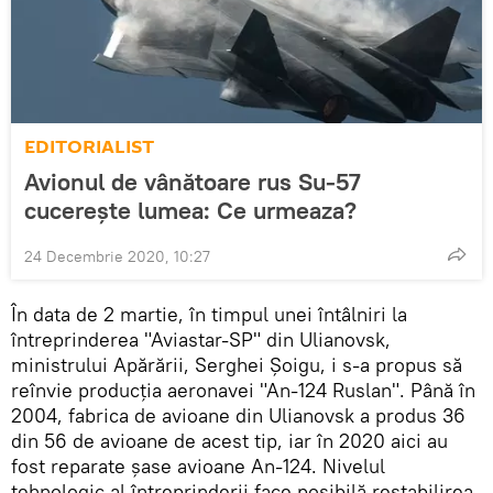
EDITORIALIST
Avionul de vânătoare rus Su-57
cucerește lumea: Ce urmeaza?
24 Decembrie 2020, 10:27
În data de 2 martie, în timpul unei întâlniri la
întreprinderea "Aviastar-SP" din Ulianovsk,
ministrului Apărării, Serghei Șoigu, i s-a propus să
reînvie producția aeronavei "An-124 Ruslan". Până în
2004, fabrica de avioane din Ulianovsk a produs 36
din 56 de avioane de acest tip, iar în 2020 aici au
fost reparate șase avioane An-124. Nivelul
tehnologic al întreprinderii face posibilă restabilirea