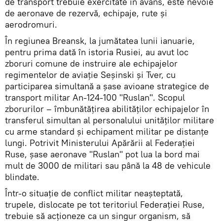
de transport trebuie exercitate în avans, este nevoie
de aeronave de rezervă, echipaje, rute și
aerodromuri.
În regiunea Breansk, la jumătatea lunii ianuarie,
pentru prima dată în istoria Rusiei, au avut loc
zboruri comune de instruire ale echipajelor
regimentelor de aviație Seșinski și Tver, cu
participarea simultană a șase avioane strategice de
transport militar An-124-100 "Ruslan". Scopul
zborurilor – îmbunătățirea abilităților echipajelor în
transferul simultan al personalului unităților militare
cu arme standard și echipament militar pe distanțe
lungi. Potrivit Ministerului Apărării al Federației
Ruse, șase aeronave "Ruslan" pot lua la bord mai
mult de 3000 de militari sau până la 48 de vehicule
blindate.
Într-o situație de conflict militar neașteptată,
trupele, dislocate pe tot teritoriul Federației Ruse,
trebuie să acționeze ca un singur organism, să