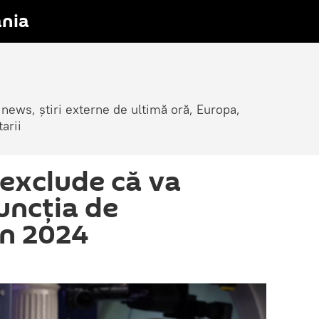
nia
 news, știri externe de ultimă oră, Europa,
arii
exclude că va
uncția de
în 2024