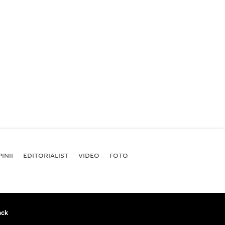
INII
EDITORIALIST
VIDEO
FOTO
ack