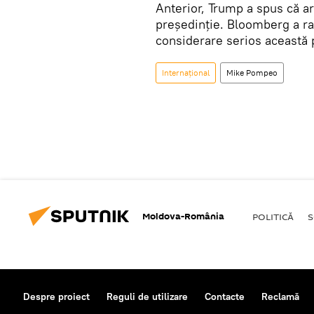
Anterior, Trump a spus că a
președinție. Bloomberg a rap
considerare serios această p
Internaţional
Mike Pompeo
Moldova-România
POLITICĂ
S
Despre proiect
Reguli de utilizare
Contacte
Reclamă