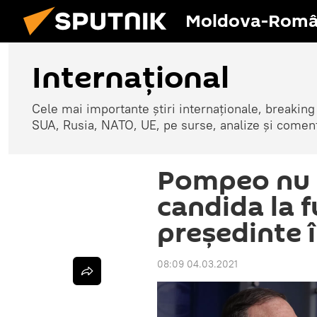
Moldova-Româ
Internaţional
Cele mai importante știri internaționale, breaking
SUA, Rusia, NATO, UE, pe surse, analize și coment
Pompeo nu 
candida la f
președinte 
08:09 04.03.2021