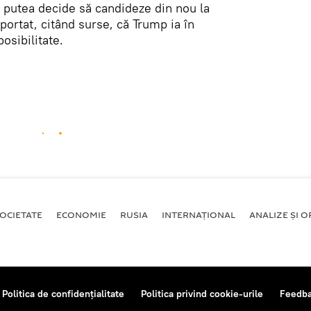
r putea decide să candideze din nou la
ortat, citând surse, că Trump ia în
osibilitate.
OCIETATE
ECONOMIE
RUSIA
INTERNAŢIONAL
ANALIZE ȘI OP
Politica de confidențialitate
Politica privind cookie-urile
Feedb