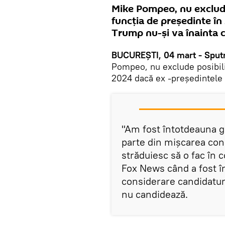
Mike Pompeo, nu exclude
funcția de președinte î
Trump nu-și va înainta 
BUCUREȘTI, 04 mart - Sputn
Pompeo, nu exclude posibili
2024 dacă ex -președintele 
"Am fost întotdeauna g
parte din mișcarea co
străduiesc să o fac în
Fox News când a fost în
considerare candidatur
nu candidează.