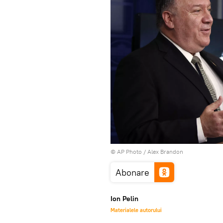
© AP Photo / Alex Brandon
Abonare
Ion Pelin
Materialele autorului