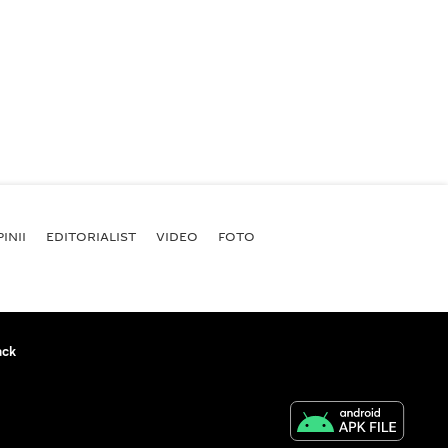
INII
EDITORIALIST
VIDEO
FOTO
ack