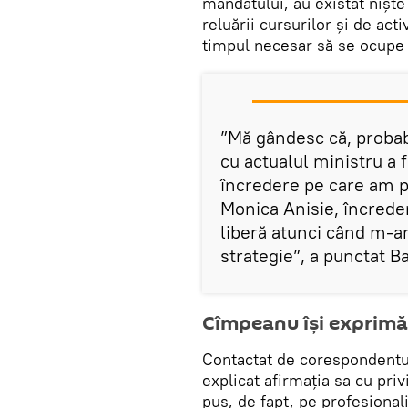
mandatului, au existat niște
reluării cursurilor și de act
timpul necesar să se ocupe d
”Mă gândesc că, probabi
cu actualul ministru a 
încredere pe care am p
Monica Anisie, încrede
liberă atunci când m-a
strategie”, a punctat 
Cîmpeanu își exprimă 
Contactat de corespondentu
explicat afirmația sa cu priv
pus, de fapt, pe profesional