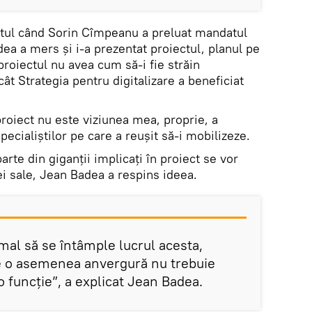
tul când Sorin Cîmpeanu a preluat mandatul
dea a mers și i-a prezentat proiectul, planul pe
roiectul nu avea cum să-i fie străin
ât Strategia pentru digitalizare a beneficiat
roiect nu este viziunea mea, proprie, a
pecialiștilor pe care a reușit să-i mobilizeze.
arte din giganții implicați în proiect se vor
i sale, Jean Badea a respins ideea.
rmal să se întâmple lucrul acesta,
e o asemenea anvergură nu trebuie
 funcție”, a explicat Jean Badea.