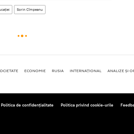
ucației
Sorin Cîmpeanu
OCIETATE
ECONOMIE
RUSIA
INTERNAŢIONAL
ANALIZE ȘI OP
Politica de confidențialitate
Politica privind cookie-urile
Feedb