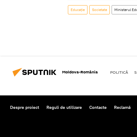
Educație
Societate
Ministerul Ed
Moldova-România
POLITICĂ
S
Despre proiect
Reguli de utilizare
Contacte
Reclamă