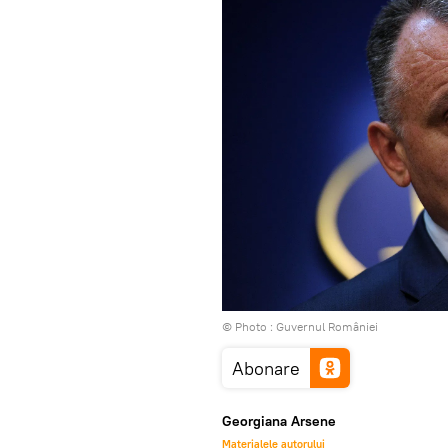
© Photo :
Guvernul României
Abonare
Georgiana Arsene
Materialele autorului