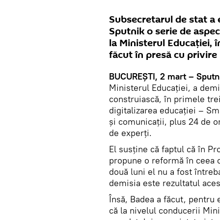
Subsecretarul de stat a 
Sputnik o serie de aspec
la Ministerul Educației, î
făcut în presă cu privire
BUCUREȘTI, 2 mart – Sputn
Ministerul Educației, a demi
construiască, în primele tre
digitalizarea educației – Sm
și comunicații, plus 24 de 
de experți.
El susține că faptul că în P
propune o reformă în ceea ce
două luni el nu a fost între
demisia este rezultatul ace
Însă, Badea a făcut, pentru 
că la nivelul conducerii Min