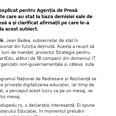
explicat pentru Agenția de Presă
te care au stat la baza demisiei sale de
nsă a și clarificat afirmații pe care le-a
 la acest subiect.
ik
. Jean Badea, subsecretar de stat în
sionat din funcția deținută. Acesta a reușit să
i luni de mandat, proiectul Strategie pentru
artEdu, alături de 18 companii din domeniul IT
organizații non-guvernamentale și câteva sute
rogramul Național de Redresare și Reziliență se
 privește digitalizarea educației, iar timp de
bat, a perceput acest lucru ca pe un mesaj, iar
stui mesaj.
edupedu.ro, o declarație interesantă. El spune
isterului Educației, în momentul preluării