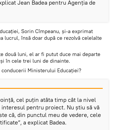
explicat Jean Badea pentru Agenția de
ducației, Sorin Cîmpeanu, și-a exprimat
ua lucrul, însă doar după ce rezolvă celelalte
te două luni, el ar fi putut duce mai departe
și în cele trei luni de dinainte.
l conducerii Ministerului Educației?
oință, cel puțin atâta timp cât la nivel
 interesul pentru proiect. Nu știu să vă
ste că, din punctul meu de vedere, cele
tificate”, a explicat Badea.