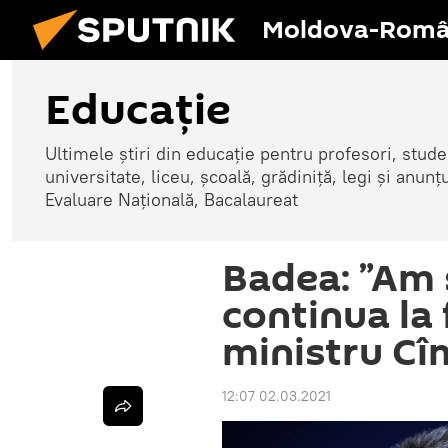
Moldova-Româ
Educație
Ultimele știri din educație pentru profesori, studenț
universitate, liceu, școală, grădiniță, legi și anun
Evaluare Națională, Bacalaureat
Badea: ”Am 
continua la 
ministru C
12:07 02.03.2021