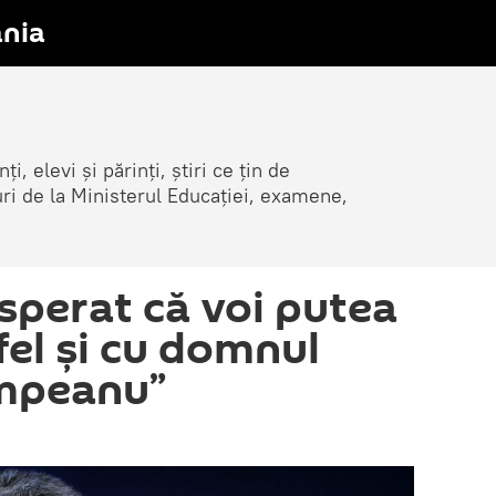
nia
i, elevi și părinți, știri ce țin de
țuri de la Ministerul Educației, examene,
sperat că voi putea
fel și cu domnul
împeanu”