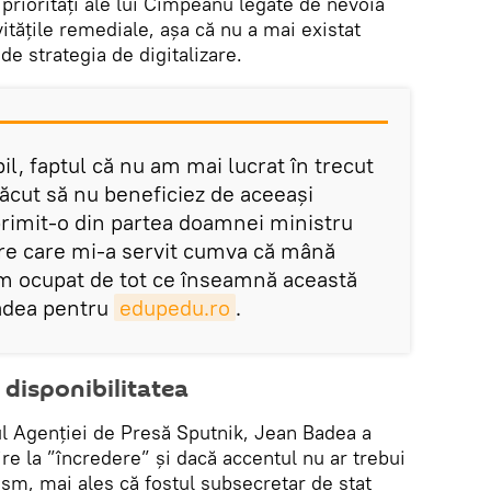
 priorități ale lui Cîmpeanu legate de nevoia
ivitățile remediale, așa că nu a mai existat
e strategia de digitalizare.
l, faptul că nu am mai lucrat în trecut
făcut să nu beneficiez de aceeași
rimit-o din partea doamnei ministru
re care mi-a servit cumva că mână
m ocupat de tot ce înseamnă această
Badea pentru
edupedu.ro
.
disponibilitatea
l Agenției de Presă Sputnik, Jean Badea a
ire la ”încredere” și dacă accentul nu ar trebui
ism, mai ales că fostul subsecretar de stat