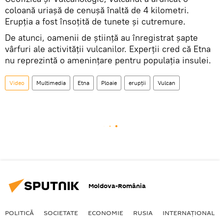
coloană uriașă de cenușă înaltă de 4 kilometri.
Erupția a fost însoțită de tunete și cutremure.
De atunci, oamenii de știință au înregistrat șapte
vârfuri ale activității vulcanilor. Experții cred că Etna
nu reprezintă o amenințare pentru populația insulei.
Video
Multimedia
Etna
Ploaie
erupții
Vulcan
Moldova-România
POLITICĂ
SOCIETATE
ECONOMIE
RUSIA
INTERNAŢIONAL