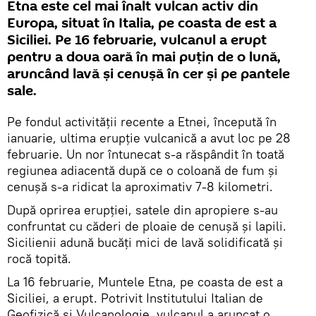
Etna este cel mai înalt vulcan activ din
Europa, situat în Italia, pe coasta de est a
Siciliei. Pe 16 februarie, vulcanul a erupt
pentru a doua oară în mai puțin de o lună,
aruncând lavă și cenușă în cer și pe pantele
sale.
Pe fondul activității recente a Etnei, începută în
ianuarie, ultima erupție vulcanică a avut loc pe 28
februarie. Un nor întunecat s-a răspândit în toată
regiunea adiacentă după ce o coloană de fum și
cenușă s-a ridicat la aproximativ 7-8 kilometri.
După oprirea erupției, satele din apropiere s-au
confruntat cu căderi de ploaie de cenușă și lapili.
Sicilienii adună bucăți mici de lavă solidificată și
rocă topită.
La 16 februarie, Muntele Etna, pe coasta de est a
Siciliei, a erupt. Potrivit Institutului Italian de
Geofizică și Vulcanologie, vulcanul a aruncat o