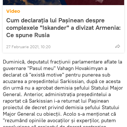
Video
Cum declarația lui Pașinean despre
complexele "Iskander" a divizat Armenia:
Ce spune Rusia
27 Februarie 2021, 10:20
Duminică, deputatul fracțiunii parlamentare aflate la
guvernare "Pasul meu" Vahagn Hovakimyan a
declarat că "există motive" pentru punerea sub
acuzarea a președintelui Sarkissian, după ce acesta
din urmă nu a aprobat demisia șefului Statului Major
General. Anterior, administrația președintelui a
raportat că Sarkissian i-a returnat lui Pașinean
proiectul de decret privind demisia șefului Statului
Major General cu obiecții. Acolo s-a menționat că
"rezumând opiniile avocaților și experților, putem
concluziona că proiectul de decret contrazice