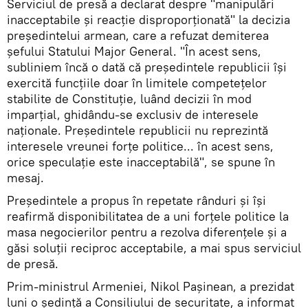
Serviciul de presă a declarat despre "manipulări
inacceptabile și reacție disproporționată" la decizia
președintelui armean, care a refuzat demiterea
șefului Statului Major General. "În acest sens,
subliniem încă o dată că președintele republicii își
exercită funcțiile doar în limitele competețelor
stabilite de Constituție, luând decizii în mod
imparțial, ghidându-se exclusiv de interesele
naționale. Președintele republicii nu reprezintă
interesele vreunei forțe politice... în acest sens,
orice speculație este inacceptabilă", se spune în
mesaj.
Președintele a propus în repetate rânduri și își
reafirmă disponibilitatea de a uni forțele politice la
masa negocierilor pentru a rezolva diferențele și a
găsi soluții reciproc acceptabile, a mai spus serviciul
de presă.
Prim-ministrul Armeniei, Nikol Pașinean, a prezidat
luni o ședință a Consiliului de securitate, a informat