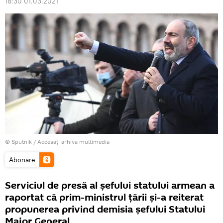
18:30 01.03.2021
© Sputnik
/
Accesați arhiva multimedia
Abonare
Serviciul de presă al șefului statului armean a
raportat că prim-ministrul țării și-a reiterat
propunerea privind demisia șefului Statului
Major General.