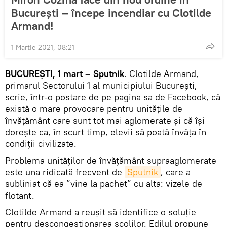
București – începe incendiar cu Clotilde
Armand!
1 Martie 2021, 08:21
BUCUREȘTI, 1 mart – Sputnik
. Clotilde Armand,
primarul Sectorului 1 al municipiului București,
scrie, într-o postare de pe pagina sa de Facebook, că
există o mare provocare pentru unitățile de
învățământ care sunt tot mai aglomerate și că își
dorește ca, în scurt timp, elevii să poată învăța în
condiții civilizate.
Problema unităților de învățământ supraaglomerate
este una ridicată frecvent de
Sputnik
, care a
subliniat că ea ”vine la pachet” cu alta: vizele de
flotant.
Clotilde Armand a reușit să identifice o soluție
pentru descongestionarea școlilor. Edilul propune