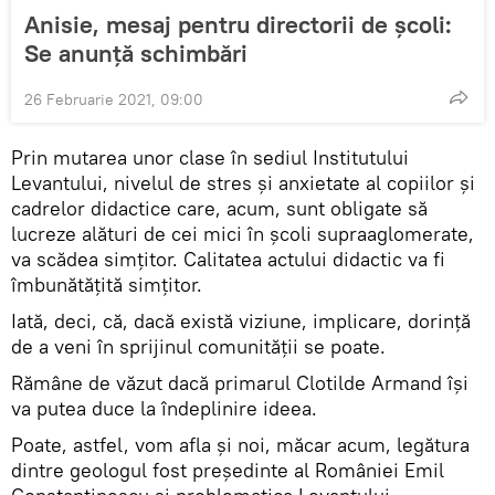
Anisie, mesaj pentru directorii de școli:
Se anunță schimbări
26 Februarie 2021, 09:00
Prin mutarea unor clase în sediul Institutului
Levantului, nivelul de stres și anxietate al copiilor și
cadrelor didactice care, acum, sunt obligate să
lucreze alături de cei mici în școli supraaglomerate,
va scădea simțitor. Calitatea actului didactic va fi
îmbunătățită simțitor.
Iată, deci, că, dacă există viziune, implicare, dorință
de a veni în sprijinul comunității se poate.
Rămâne de văzut dacă primarul Clotilde Armand își
va putea duce la îndeplinire ideea.
Poate, astfel, vom afla și noi, măcar acum, legătura
dintre geologul fost președinte al României Emil