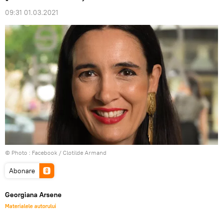
09:31 01.03.2021
© Photo :
Facebook / Clotilde Armand
Abonare
Georgiana Arsene
Materialele autorului