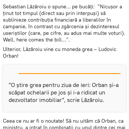
Sebastian Lăzăroiu o spune… pe bucăți: ”Nicușor a
ținut tot timpul (direct sau prin interpuși) să
sublinieze contribuția financiară a liberalilor în
campanie, în contrast cu zgârcenia și dezinteresul
useriștilor (care, pe cifre, au adus mai multe voturi).
Well, here comes the bill...”.
Ulterior, Lăzăroiu vine cu moneda grea – Ludovic
Orban!
”O știre grea pentru ziua de ieri: Orban și-a
scăpat ochelarii pe jos și i-a ridicat un
dezvoltator imobiliar”, scrie Lăzăroiu.
Ceea ce nu ar fi o noutate! Să nu uităm că Orban, ca
ministru, a intrat în combinații cu unul dintre cei mai