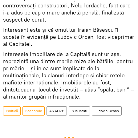
controversați constructori, Nelu Iordache, fapt care
i-a adus pe cap o mare anchetă penală, finalizată
suspect de curat.
Interesant este și că omul lui Traian Băsescu îl
scoate în evidență pe Ludovic Orban, fost viceprimar
al Capitalei.
Interesele imobiliare de la Capitală sunt uriașe,
reprezintă una dintre marile mize ale bătăliei pentru
primărie – și în ea sunt implicate de la
multinaționale, la clanuri interlope și chiar rețele
mafiote internaționale. Imobiliarele au fost,
dintotdeauna, locul de investit – alias ”spălat bani” –
al marilor grupări infracționale.
Politică
Economie
ANALIZE
București
Ludovic Orban