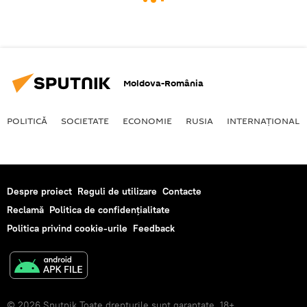
Moldova-România
POLITICĂ
SOCIETATE
ECONOMIE
RUSIA
INTERNAŢIONAL
Despre proiect
Reguli de utilizare
Contacte
Reclamă
Politica de confidențialitate
Politica privind cookie-urile
Feedback
© 2026 Sputnik Toate drepturile sunt garantate. 18+