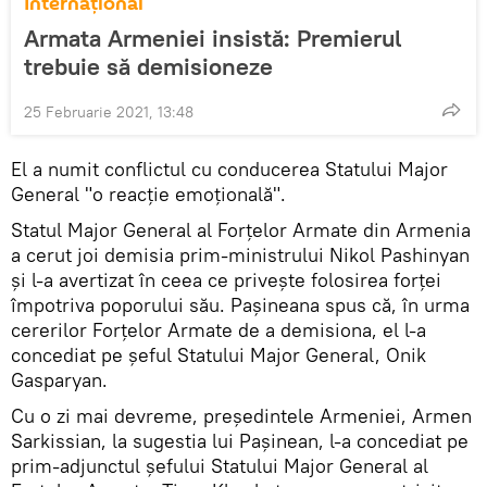
Internaţional
Armata Armeniei insistă: Premierul
trebuie să demisioneze
25 Februarie 2021, 13:48
El a numit conflictul cu conducerea Statului Major
General "o reacție emoțională".
Statul Major General al Forțelor Armate din Armenia
a cerut joi demisia prim-ministrului Nikol Pashinyan
și l-a avertizat în ceea ce privește folosirea forței
împotriva poporului său. Pașineana spus că, în urma
cererilor Forțelor Armate de a demisiona, el l-a
concediat pe șeful Statului Major General, Onik
Gasparyan.
Cu o zi mai devreme, președintele Armeniei, Armen
Sarkissian, la sugestia lui Pașinean, l-a concediat pe
prim-adjunctul șefului Statului Major General al