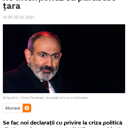
țara
14:30 25.02.2021
© Sputnik / Илья Питалев
/
Accesați arhiva multimedia
Abonare
Se fac noi declarații cu privire la criza politică