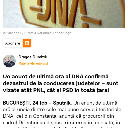
© Facebook /
Direcția Națională Anticorupție
Abonare
Dragoș Dumitriu
Materialele autorului
Un anunț de ultimă oră al DNA confirmă
dezastrul de la conducerea județelor – sunt
vizate atât PNL, cât și PSD în toată țara!
BUCUREȘTI, 24 feb – Sputnik.
Un anunț de ultimă
oră al uneia dintre cele mai bune servicii teritoriale
DNA, cel din Constanța, anunță că procurorii din
cadrul Direcției au dispus trimiterea în judecată, în