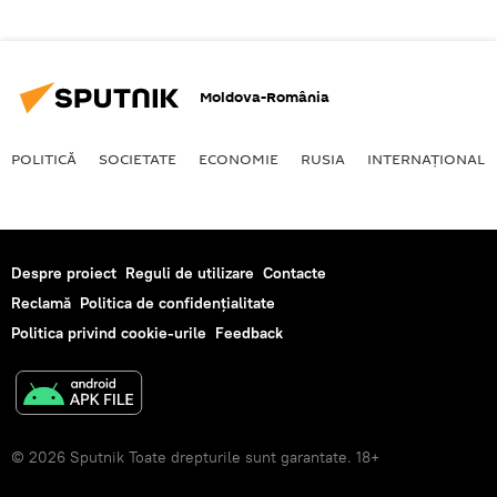
Moldova-România
POLITICĂ
SOCIETATE
ECONOMIE
RUSIA
INTERNAŢIONAL
Despre proiect
Reguli de utilizare
Contacte
Reclamă
Politica de confidențialitate
Politica privind cookie-urile
Feedback
© 2026 Sputnik Toate drepturile sunt garantate. 18+