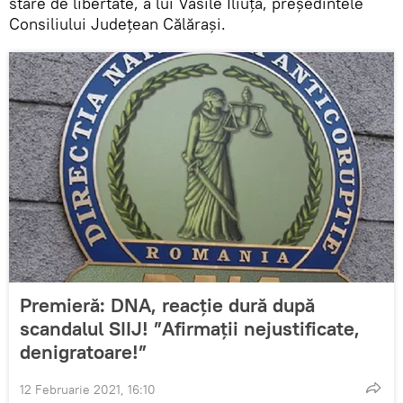
stare de libertate, a lui Vasile Iliuță, președintele
Consiliului Județean Călărași.
Premieră: DNA, reacție dură după
scandalul SIIJ! ”Afirmații nejustificate,
denigratoare!”
12 Februarie 2021, 16:10