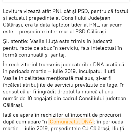
Lovitura vizează atât PNL cât și PSD, pentru că fostul
și actualul președinte al Consiliului Județean
Călărași, era la data faptelor lider al PNL, iar acum
este… președinte interimar al PSD Călărași.
Și, atenție: Vasile Iliuță este trimis în judecată
pentru fapte de abuz în serviciu, fals intelectual în
formă continuată și șantaj.
În rechizitoriul transmis judecătorilor DNA arată că
în perioada martie – iulie 2019, inculpatul Iliuță
Vasile în calitatea menționată mai sus, și-ar fi
încălcat atribuțiile de serviciu prevăzute de lege, în
sensul că ar fi îngrădit dreptul la muncă al unui
număr de 10 angajați din cadrul Consiliului județean
Călărași.
Iată ce apare în rechizitoriul întocmit de procurori,
după cum apare în
Comunicatul DNA
: în perioada
martie – iulie 2019, președintele CJ Călărași, Iliuță