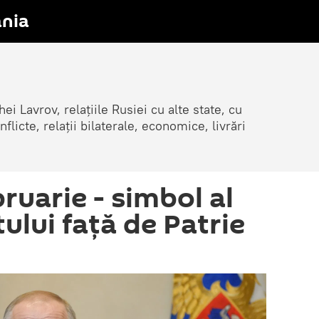
nia
ei Lavrov, relațiile Rusiei cu alte state, cu
cte, relații bilaterale, economice, livrări
bruarie - simbol al
lui față de Patrie