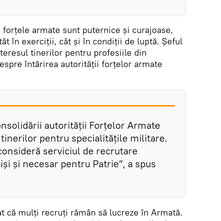
 forțele armate sunt puternice și curajoase,
 în ​​exerciții, cât și în condiții de luptă. Șeful
teresul tinerilor pentru profesiile din
spre întărirea autorității forțelor armate
nsolidării autorității Forțelor Armate
tinerilor pentru specialitățile militare.
consideră serviciul de recrutare
iși și necesar pentru Patrie”, a spus
t că mulți recruți rămân să lucreze în Armată.