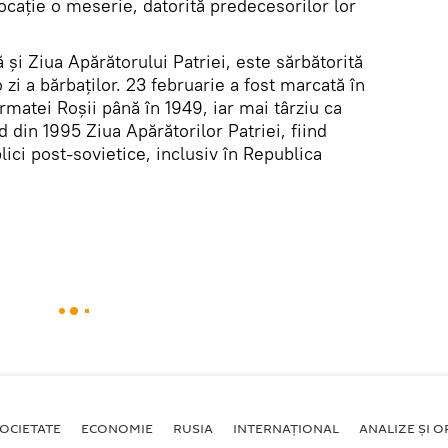
vocație o meserie, datorită predecesorilor lor
 și Ziua Apărătorului Patriei, este sărbătorită
zi a bărbaților. 23 februarie a fost marcată în
matei Roşii până în 1949, iar mai târziu ca
din 1995 Ziua Apărătorilor Patriei, fiind
lici post-sovietice, inclusiv în Republica
OCIETATE
ECONOMIE
RUSIA
INTERNAŢIONAL
ANALIZE ȘI OP