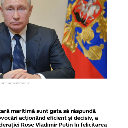
i arhiva multimedia
itară maritimă sunt gata să răspundă
ocări acționând eficient și decisiv, a
erației Ruse Vladimir Putin în felicitarea