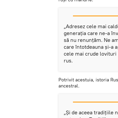
„Adresez cele mai cald
generația care ne-a înv
să nu renunțăm. Ne ami
care întotdeauna și-a 
cele mai crude lovituri
rus.
Potrivit acestuia, istoria R
ancestral.
„Și de aceea tradițiile