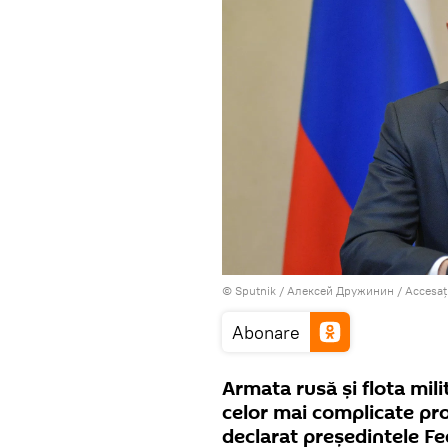
© Sputnik / Алексей Дружинин
/
Accesaț
Abonare
Armata rusă și flota mil
celor mai complicate prov
declarat președintele Fed