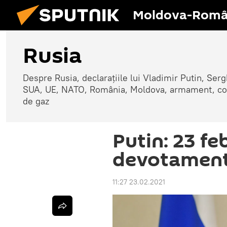
Moldova-Româ
Rusia
Despre Rusia, declarațiile lui Vladimir Putin, Sergh
SUA, UE, NATO, România, Moldova, armament, confli
de gaz
Putin: 23 fe
devotamentu
11:27 23.02.2021