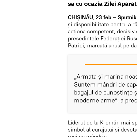
sa cu ocazia Zilei Apărăt
CHIȘINĂU, 23 feb – Sputnik
și disponibilitate pentru a 
acționa competent, decisiv ș
președintele Federației Ruse
Patriei, marcată anual pe d
„Armata și marina noas
Suntem mândri de capaci
bagajul de cunoștințe ș
moderne arme”, a preci
Liderul de la Kremlin mai s
simbol al curajului și devot
ruși cu mândrie.