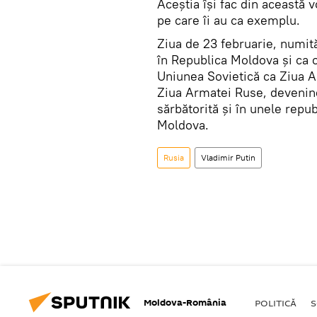
Aceștia își fac din această 
pe care îi au ca exemplu.
Ziua de 23 februarie, numită
în Republica Moldova și ca o 
Uniunea Sovietică ca Ziua Ar
Ziua Armatei Ruse, devenind 
sărbătorită şi în unele repub
Moldova.
Rusia
Vladimir Putin
Moldova-România
POLITICĂ
S