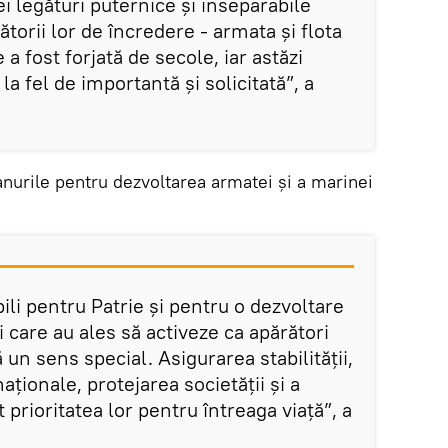
ei legături puternice și inseparabile
rătorii lor de încredere - armata și flota
a fost forjată de secole, iar astăzi
a fel de importantă și solicitată”, a
anurile pentru dezvoltarea armatei și a marinei
li pentru Patrie și pentru o dezvoltare
i care au ales să activeze ca apărători
un sens special. Asigurarea stabilității,
naționale, protejarea societății și a
 prioritatea lor pentru întreaga viață”, a