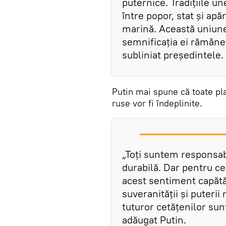
puternice. Tradițiile un
între popor, stat și apă
marină. Această uniune 
semnificația ei rămâne l
subliniat președintele.
Putin mai spune că toate pl
ruse vor fi îndeplinite.
„Toți suntem responsabi
durabilă. Dar pentru ce
acest sentiment capătă 
suveranității și puterii 
tuturor cetățenilor sunt
adăugat Putin.