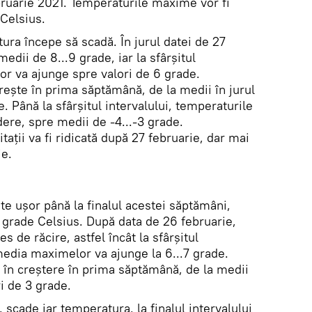
bruarie 2021. Temperaturile maxime vor fi
 Celsius.
ura începe să scadă. În jurul datei de 27
medii de 8...9 grade, iar la sfârșitul
or va ajunge spre valori de 6 grade.
ește în prima săptămână, de la medii în jurul
. Până la sfârșitul intervalului, temperaturile
ere, spre medii de -4...-3 grade.
tații va fi ridicată după 27 februarie, dar mai
ie.
te ușor până la finalul acestei săptămâni,
 grade Celsius. După data de 26 februarie,
s de răcire, astfel încât la sfârșitul
 media maximelor va ajunge la 6...7 grade.
 în creștere în prima săptămână, de la medii
i de 3 grade.
scade iar temperatura, la finalul intervalului