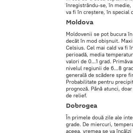
înregistrându-se, în medie, -
va fi în creștere, în special
Moldova
Moldovenii se pot bucura î
decât în mod obișnuit. Maxim
Celsius. Cel mai cald va fi î
perioadă, media temperaturi
valori de 0...1 grad. Primăv
nivelul regiunii de 6...8 gr
generală de scădere spre fi
Probabilitate pentru precipi
prognoză. Până atunci, doar i
de relief.
Dobrogea
În primele două zile ale inte
grade. De miercuri, tempera
aceea, vremea se va încălzi