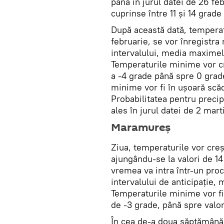
până în jurul datei de 26 fe
cuprinse între 11 și 14 grade
După această dată, temperat
februarie, se vor înregistra 
intervalului, media maximel
Temperaturile minime vor cr
a -4 grade până spre 0 grade
minime vor fi în ușoară scăd
Probabilitatea pentru precipi
ales în jurul datei de 2 mart
Maramureș
Ziua, temperaturile vor creș
ajungându-se la valori de 14
vremea va intra într-un proce
intervalului de anticipație,
Temperaturile minime vor fi
de -3 grade, până spre valor
În cea de-a doua săptămână, 