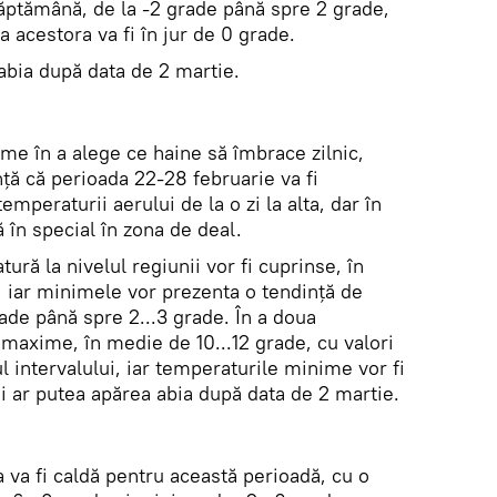
săptămână, de la -2 grade până spre 2 grade,
a acestora va fi în jur de 0 grade.
 abia după data de 2 martie.
me în a alege ce haine să îmbrace zilnic,
ță că perioada 22-28 februarie va fi
temperaturii aerului de la o zi la alta, dar în
 în special în zona de deal.
ră la nivelul regiunii vor fi cuprinse, în
e, iar minimele vor prezenta o tendință de
ade până spre 2...3 grade. În a doua
axime, în medie de 10...12 grade, cu valori
l intervalului, iar temperaturile minime vor fi
ții ar putea apărea abia după data de 2 martie.
 va fi caldă pentru această perioadă, cu o