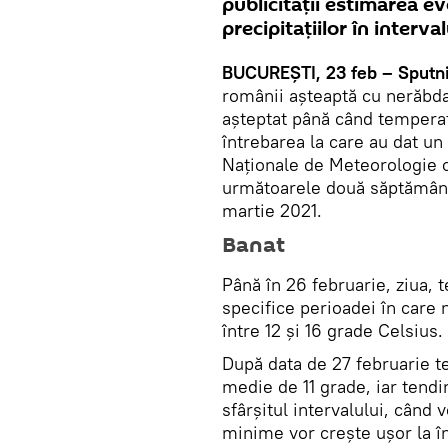
publicității estimarea evo
precipitațiilor în interva
BUCUREȘTI, 23 feb – Sputn
românii așteaptă cu nerăbd
așteptat până când temperatu
întrebarea la care au dat un
Naționale de Meteorologie 
următoarele două săptămâni,
martie 2021.
Banat
Până în 26 februarie, ziua, 
specifice perioadei în care 
între 12 și 16 grade Celsius.
După data de 27 februarie 
medie de 11 grade, iar tend
sfârșitul intervalului, când 
minime vor crește ușor la în