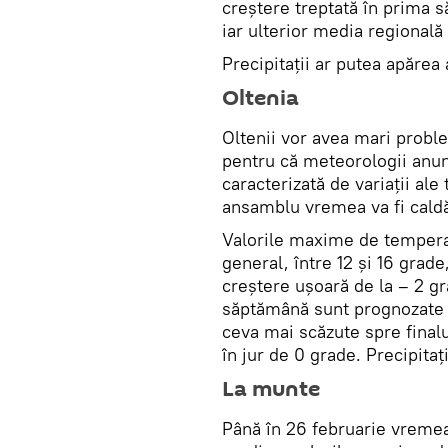
creștere treptată în prima 
iar ulterior media regională 
Precipitații ar putea apărea
Oltenia
Oltenii vor avea mari proble
pentru că meteorologii anun
caracterizată de variații ale 
ansamblu vremea va fi caldă
Valorile maxime de temperatu
general, între 12 și 16 grad
creștere ușoară de la – 2 gr
săptămână sunt prognozate m
ceva mai scăzute spre finalu
în jur de 0 grade. Precipita
La munte
Până în 26 februarie vremea