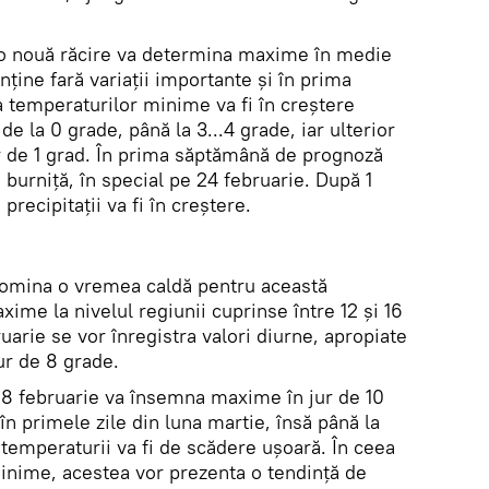
e, o nouă răcire va determina maxime în medie
nține fară variații importante și în prima
temperaturilor minime va fi în creștere
e la 0 grade, până la 3...4 grade, iar ulterior
ur de 1 grad. În prima săptămână de prognoză
u burniță, în special pe 24 februarie. După 1
precipitații va fi în creștere.
omina o vremea caldă pentru această
ime la nivelul regiunii cuprinse între 12 și 16
uarie se vor înregistra valori diurne, apropiate
ur de 8 grade.
28 februarie va însemna maxime în jur de 10
în primele zile din luna martie, însă până la
a temperaturii va fi de scădere ușoară. În ceea
inime, acestea vor prezenta o tendință de