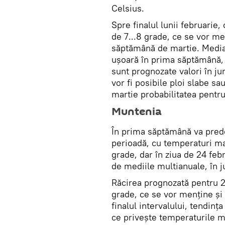
Celsius.
Spre finalul lunii februari
de 7...8 grade, ce se vor me
săptămână de martie. Media 
ușoară în prima săptămână, d
sunt prognozate valori în j
vor fi posibile ploi slabe sa
martie probabilitatea pentru 
Muntenia
În prima săptămână va pred
perioadă, cu temperaturi max
grade, dar în ziua de 24 febr
de mediile multianuale, în j
Răcirea prognozată pentru 
grade, ce se vor menține și 
finalul intervalului, tendinț
ce privește temperaturile m