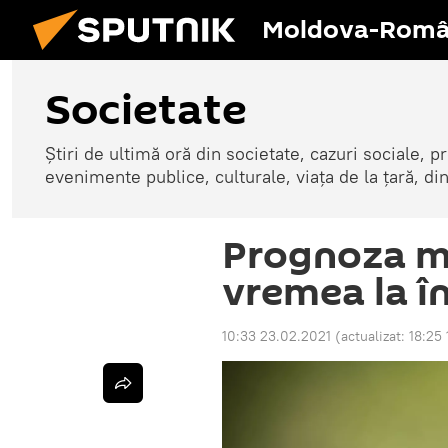
Moldova-Româ
Societate
Știri de ultimă oră din societate, cazuri sociale, pr
evenimente publice, culturale, viața de la țară, d
Prognoza me
vremea la în
10:33 23.02.2021
(actualizat:
18:25 