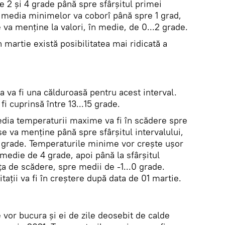
e 2 și 4 grade până spre sfârșitul primei
 media minimelor va coborî până spre 1 grad,
va menține la valori, în medie, de 0...2 grade.
martie există posibilitatea mai ridicată a
 va fi una călduroasă pentru acest interval.
i cuprinsă între 13...15 grade.
edia temperaturii maxime va fi în scădere spre
se va menține până spre sfârșitul intervalului,
10 grade. Temperaturile minime vor crește ușor
medie de 4 grade, apoi până la sfârșitul
nța de scădere, spre medii de -1...0 grade.
tații va fi în creștere după data de 01 martie.
e vor bucura și ei de zile deosebit de calde