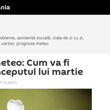
nia
obleme, asistență socială, viața de zi cu zi,
in cartier, prognoza meteo
teo: Cum va fi
ceputul lui martie
17.10.2021
)