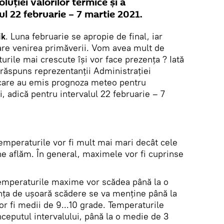
luției valorilor termice și a
lul 22 februarie – 7 martie 2021.
ik
. Luna februarie se apropie de final, iar
are venirea primăverii. Vom avea mult de
rile mai crescute își vor face prezența ? Iată
 răspuns reprezentanții Administrației
care au emis prognoza meteo pentru
 adică pentru intervalul 22 februarie – 7
temperaturile vor fi mult mai mari decât cele
ne aflăm. În general, maximele vor fi cuprinse
temperaturile maxime vor scădea până la o
ința de ușoară scădere se va menține până la
vor fi medii de 9...10 grade. Temperaturile
ceputul intervalului, până la o medie de 3