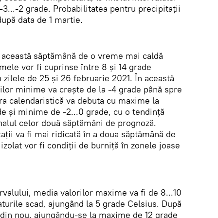
3...-2 grade. Probabilitatea pentru precipitații
 după data de 1 martie.
n această săptămână de o vreme mai caldă
ele vor fi cuprinse între 8 și 14 grade
n zilele de 25 și 26 februarie 2021. În această
lor minime va crește de la -4 grade până spre
ara calendaristică va debuta cu maxime la
ade și minime de -2...0 grade, cu o tendință
nalul celor două săptămâni de prognoză.
tații va fi mai ridicată în a doua săptămână de
zolat vor fi condiții de burniță în zonele joase
rvalului, media valorilor maxime va fi de 8...10
turile scad, ajungând la 5 grade Celsius. După
 din nou, ajungându-se la maxime de 12 grade