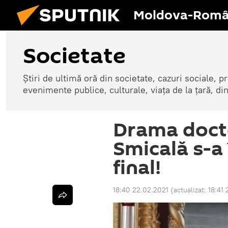
Moldova-Româ
Societate
Știri de ultimă oră din societate, cazuri sociale, pr
evenimente publice, culturale, viața de la țară, d
Drama docto
Smicală s-a 
final!
18:40 22.02.2021
(actualizat:
18:41