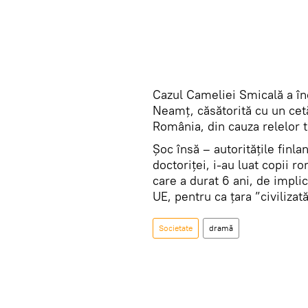
Cazul Cameliei Smicală a înc
Neamț, căsătorită cu un cetă
România, din cauza relelor t
Șoc însă – autoritățile finla
doctoriței, i-au luat copii r
care a durat 6 ani, de implic
UE, pentru ca țara ”civilizat
Societate
dramă