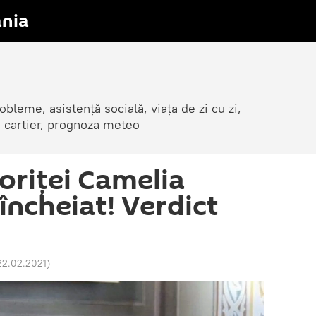
nia
obleme, asistență socială, viața de zi cu zi,
in cartier, prognoza meteo
riței Camelia
încheiat! Verdict
 22.02.2021
)