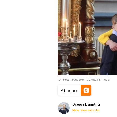
© Photo :
Facebook/Camelia Smicala
Abonare
Dragoș Dumitriu
Materialele autorului