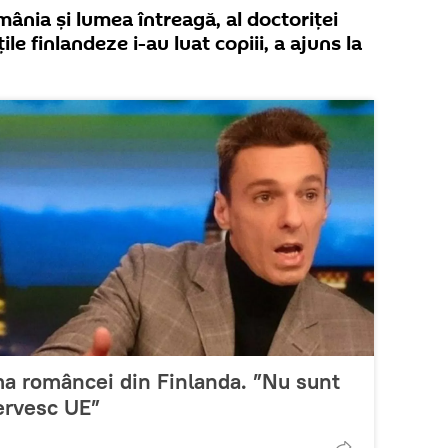
mânia și lumea întreagă, al doctoriței
le finlandeze i-au luat copiii, a ajuns la
ma româncei din Finlanda. ”Nu sunt
servesc UE”