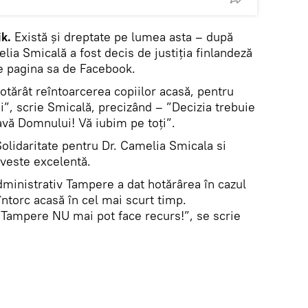
k.
Există și dreptate pe lumea asta – după
elia Smicală a fost decis de justiţia finlandeză
e pagina sa de Facebook.
hotărât reîntoarcerea copiilor acasă, pentru
i”, scrie Smicală, precizând – ”Decizia trebuie
avă Domnului! Vă iubim pe toți”.
olidaritate pentru Dr. Camelia Smicala si
ă veste excelentă.
Administrativ Tampere a dat hotărârea în cazul
întorc acasă în cel mai scurt timp.
a Tampere NU mai pot face recurs!”, se scrie