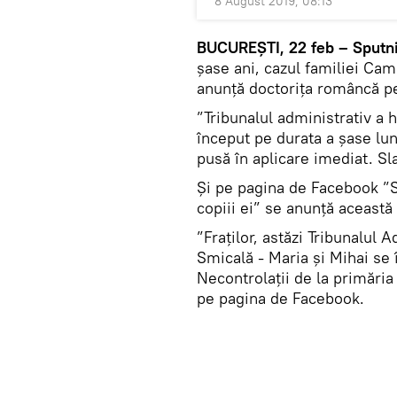
8 August 2019, 08:13
BUCUREȘTI, 22 feb – Sputni
șase ani, cazul familiei Cam
anunță doctorița româncă p
”Tribunalul administrativ a 
început pe durata a șase lun
pusă în aplicare imediat. Sl
Și pe pagina de Facebook ”S
copiii ei” se anunță aceast
”Fraților, astăzi Tribunalul 
Smicală - Maria și Mihai se 
Necontrolații de la primări
pe pagina de Facebook.