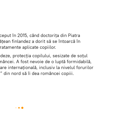
eput în 2015, când doctorița din Piatra
țean finlandez a dorit să se întoarcă în
ratamente aplicate copiilor.
ndeze, protecția copilului, sesizate de soțul
omâncei. A fost nevoie de o luptă formidabilă,
are internațională, inclusiv la nivelul forurilor
ă” din nord să îi dea româncei copiii.