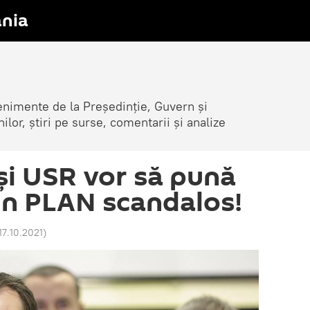
nia
venimente de la Președinție, Guvern și
nilor, știri pe surse, comentarii și analize
i USR vor să pună
 un PLAN scandalos!
17.10.2021
)