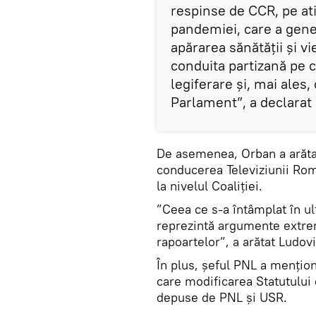
respinse de CCR, pe ati
pandemiei, care a gen
apărarea sănătăţii şi vi
conduita partizană pe c
legiferare şi, mai ales
Parlament”, a declarat
De asemenea, Orban a arăta
conducerea Televiziunii Româ
la nivelul Coaliției.
”Ceea ce s-a întâmplat în ul
reprezintă argumente extrem
rapoartelor”, a arătat Ludov
În plus, șeful PNL a menționa
care modificarea Statutului 
depuse de PNL şi USR.