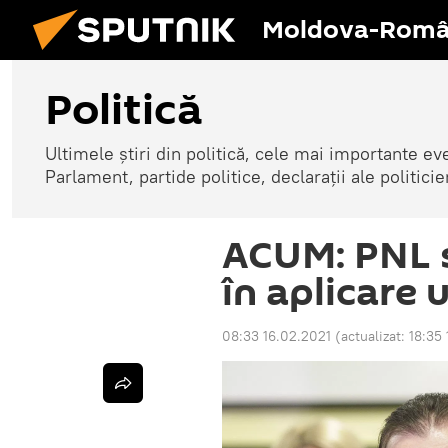
Moldova-Româ
Politică
Ultimele știri din politică, cele mai importante e
Parlament, partide politice, declarații ale politicie
ACUM: PNL ș
în aplicare
08:33 16.02.2021
(actualizat:
18:35 