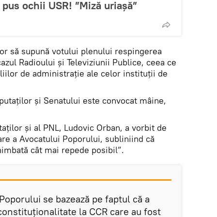
a pus ochii USR! ”Miză uriașă”
r să supună votului plenului respingerea
cazul Radioului şi Televiziunii Publice, ceea ce
ilor de administrație ale celor instituții de
putaţilor şi Senatului este convocat mâine,
ților și al PNL, Ludovic Orban, a vorbit de
re a Avocatului Poporului, subliniind că
imbată cât mai repede posibil”.
Poporului se bazează pe faptul că a
onstituţionalitate la CCR care au fost