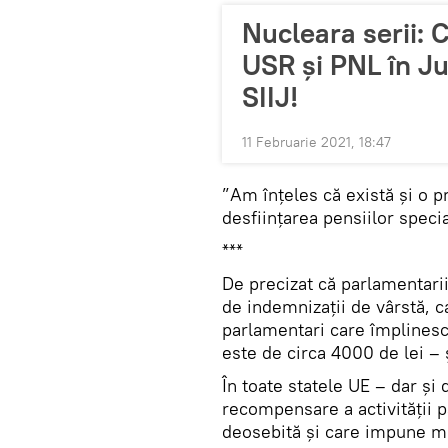
Nucleara serii: 
USR și PNL în Jus
SIIJ!
11 Februarie 2021, 18:47
”Am înţeles că există şi o p
desființarea pensiilor speci
***
De precizat că parlamentarii
de indemnizații de vârstă, c
parlamentari care împlinesc 
este de circa 4000 de lei – 
În toate statele UE – dar și
recompensare a activității 
deosebită și care impune mul