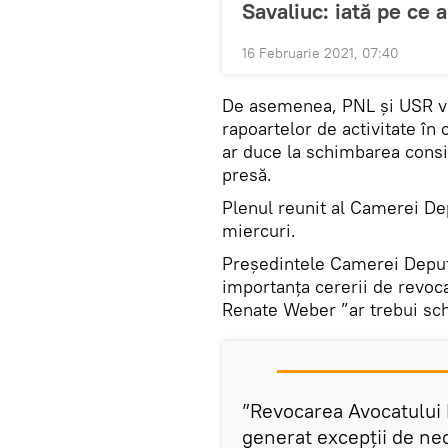
Savaliuc: iată pe ce 
16 Februarie 2021, 07:40
De asemenea, PNL și USR vo
rapoartelor de activitate în 
ar duce la schimbarea consili
presă.
Plenul reunit al Camerei De
miercuri.
Preşedintele Camerei Deputa
importanța cererii de revoca
Renate Weber ”ar trebui sch
”Revocarea Avocatului 
generat excepţii de nec