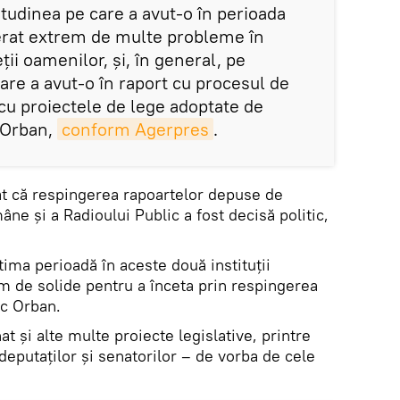
tudinea pe care a avut-o în perioada
erat extrem de multe probleme în
eţii oamenilor, şi, în general, pe
are a avut-o în raport cu procesul de
, cu proiectele de lege adoptate de
 Orban,
conform Agerpres
.
t că respingerea rapoartelor depuse de
ne şi a Radioului Public a fost decisă politic,
tima perioadă în aceste două instituţii
 de solide pentru a înceta prin respingerea
ic Orban.
t și alte multe proiecte legislative, printre
deputaţilor şi senatorilor – de vorba de cele