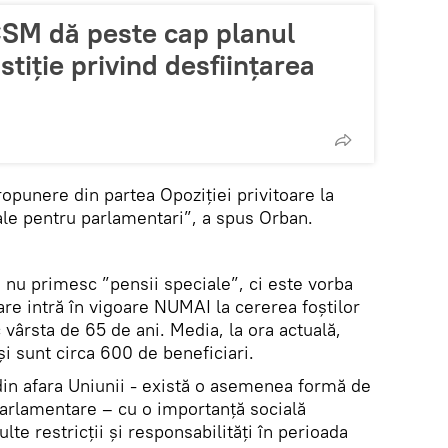
CSM dă peste cap planul
tiție privind desființarea
ropunere din partea Opoziţiei privitoare la
ale pentru parlamentari”, a spus Orban.
 nu primesc ”pensii speciale”, ci este vorba
are intră în vigoare NUMAI la cererea foștilor
vârsta de 65 de ani. Media, la ora actuală,
și sunt circa 600 de beneficiari.
 din afara Uniunii - există o asemenea formă de
parlamentare – cu o importanță socială
te restricții și responsabilități în perioada