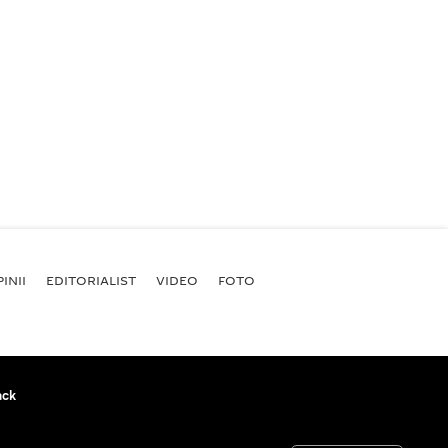
INII
EDITORIALIST
VIDEO
FOTO
ack