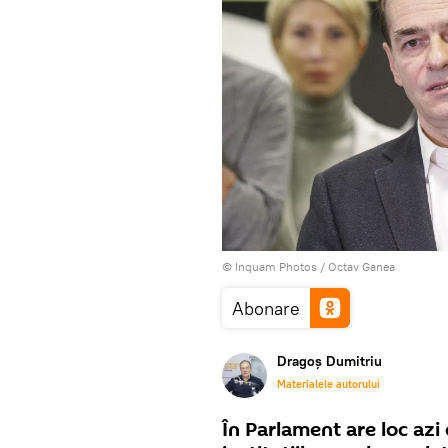
© Inquam Photos / Octav Ganea
Abonare
Dragoș Dumitriu
Materialele autorului
În Parlament are loc azi