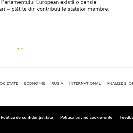
el Parlamentului European există o pensie
ri – plătite din contribuțiile statelor membre.
OCIETATE
ECONOMIE
RUSIA
INTERNAŢIONAL
ANALIZE ȘI OP
Politica de confidențialitate
Politica privind cookie-urile
Feedb