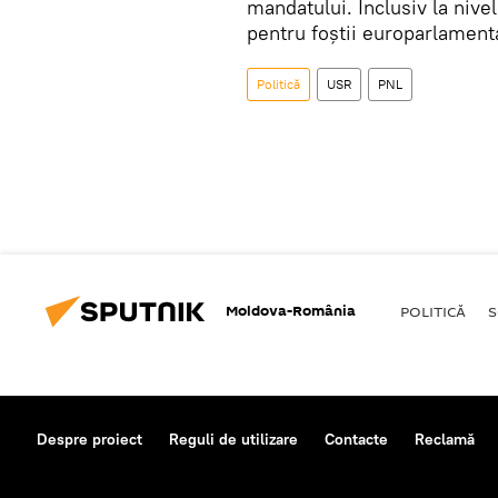
mandatului. Inclusiv la niv
pentru foștii europarlamenta
Politică
USR
PNL
Moldova-România
POLITICĂ
S
Despre proiect
Reguli de utilizare
Contacte
Reclamă