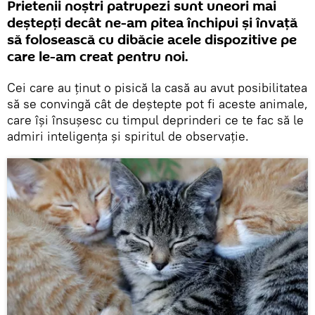
Prietenii noștri patrupezi sunt uneori mai
deștepți decât ne-am pitea închipui și învață
să folosească cu dibăcie acele dispozitive pe
care le-am creat pentru noi.
Cei care au ținut o pisică la casă au avut posibilitatea
să se convingă cât de deștepte pot fi aceste animale,
care își însușesc cu timpul deprinderi ce te fac să le
admiri inteligența și spiritul de observație.