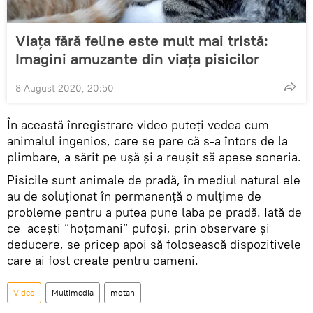
Viața fără feline este mult mai tristă:
Imagini amuzante din viața pisicilor
8 August 2020, 20:50
În această înregistrare video puteți vedea cum
animalul ingenios, care se pare că s-a întors de la
plimbare, a sărit pe ușă și a reușit să apese soneria.
Pisicile sunt animale de pradă, în mediul natural ele
au de soluționat în permanență o mulțime de
probleme pentru a putea pune laba pe pradă. Iată de
ce acești ”hoțomani” pufoși, prin observare și
deducere, se pricep apoi să folosească dispozitivele
care ai fost create pentru oameni.
Video
Multimedia
motan