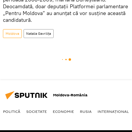
Deocamdată, doar deputații Platformei parlamentare
„Pentru Moldova” au anunțat că vor susține această
candidatură.
Moldova
Natalia Gavrilița
Moldova-România
POLITICĂ
SOCIETATE
ECONOMIE
RUSIA
INTERNAŢIONAL