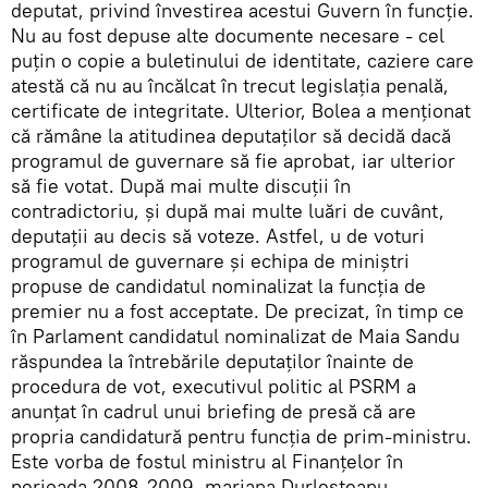
deputat, privind învestirea acestui Guvern în funcție.
Nu au fost depuse alte documente necesare - cel
puțin o copie a buletinului de identitate, caziere care
atestă că nu au încălcat în trecut legislația penală,
certificate de integritate. Ulterior, Bolea a menționat
că rămâne la atitudinea deputaților să decidă dacă
programul de guvernare să fie aprobat, iar ulterior
să fie votat. După mai multe discuții în
contradictoriu, și după mai multe luări de cuvânt,
deputații au decis să voteze. Astfel, u de voturi
programul de guvernare și echipa de miniștri
propuse de candidatul nominalizat la funcția de
premier nu a fost acceptate. De precizat, în timp ce
în Parlament candidatul nominalizat de Maia Sandu
răspundea la întrebările deputaților înainte de
procedura de vot, executivul politic al PSRM a
anunțat în cadrul unui briefing de presă că are
propria candidatură pentru funcția de prim-ministru.
Este vorba de fostul ministru al Finanțelor în
perioada 2008-2009, mariana Durleșteanu.