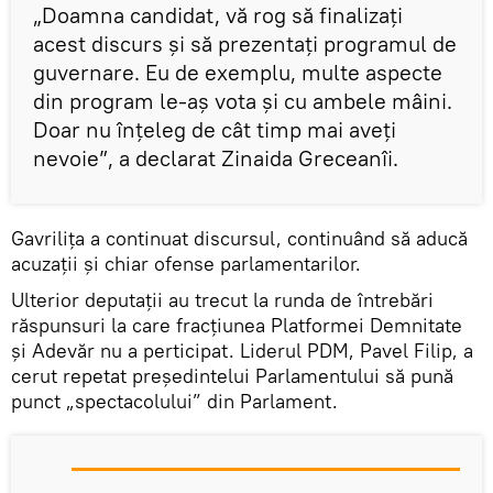
„Doamna candidat, vă rog să finalizați
acest discurs și să prezentați programul de
guvernare. Eu de exemplu, multe aspecte
din program le-aș vota și cu ambele mâini.
Doar nu înțeleg de cât timp mai aveți
nevoie”, a declarat Zinaida Greceanîi.
Gavrilița a continuat discursul, continuând să aducă
acuzații și chiar ofense parlamentarilor.
Ulterior deputații au trecut la runda de întrebări
răspunsuri la care fracțiunea Platformei Demnitate
și Adevăr nu a perticipat. Liderul PDM, Pavel Filip, a
cerut repetat președintelui Parlamentului să pună
punct „spectacolului” din Parlament.