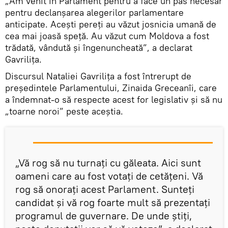
„Am venit în Parlament pentru a face un pas necesar
pentru declanșarea alegerilor parlamentare
anticipate. Acești pereți au văzut josnicia umană de
cea mai joasă speță. Au văzut cum Moldova a fost
trădată, vândută și îngenuncheată”, a declarat
Gavrilița.
Discursul Nataliei Gavrilița a fost întrerupt de
președintele Parlamentului, Zinaida Greceanîi, care
a îndemnat-o să respecte acest for legislativ și să nu
„toarne noroi” peste aceștia.
„Vă rog să nu turnați cu găleata. Aici sunt
oameni care au fost votați de cetățeni. Vă
rog să onorați acest Parlament. Sunteți
candidat și vă rog foarte mult să prezentați
programul de guvernare. De unde știți,