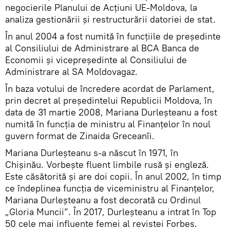
negocierile Planului de Acțiuni UE-Moldova, la
analiza gestionării și restructurării datoriei de stat.
În anul 2004 a fost numită în funcțiile de președinte
al Consiliului de Administrare al BCA Banca de
Economii și vicepreședinte al Consiliului de
Administrare al SA Moldovagaz.
În baza votului de încredere acordat de Parlament,
prin decret al președintelui Republicii Moldova, în
data de 31 martie 2008, Mariana Durleșteanu a fost
numită în funcția de ministru al Finanțelor în noul
guvern format de Zinaida Greceanîi.
Mariana Durleșteanu s-a născut în 1971, în
Chișinău. Vorbește fluent limbile rusă și engleză.
Este căsătorită și are doi copii. În anul 2002, în timp
ce îndeplinea funcția de viceministru al Finanțelor,
Mariana Durleșteanu a fost decorată cu Ordinul
„Gloria Muncii”. În 2017, Durleșteanu a intrat în Top
50 cele mai influente femei al revistei Forbes.