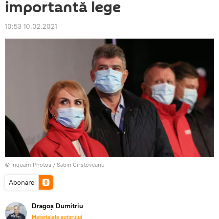
importantă lege
10:53 10.02.2021
© Inquam Photos / Sabin Cirstoveanu
Abonare
Dragoș Dumitriu
Materialele autorului