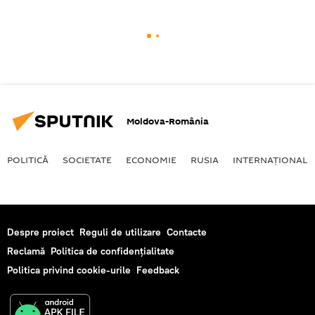
Moldova-România
POLITICĂ
SOCIETATE
ECONOMIE
RUSIA
INTERNAŢIONAL
Despre proiect
Reguli de utilizare
Contacte
Reclamă
Politica de confidențialitate
Politica privind cookie-urile
Feedback