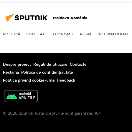
Moldova-România
POLITICĂ
SOCIETATE
ECONOMIE
RUSIA
INTERNAŢIONAL
Despre proiect
Reguli de utilizare
Contacte
Reclamă
Politica de confidențialitate
Politica privind cookie-urile
Feedback
© 2026 Sputnik Toate drepturile sunt garantate. 18+