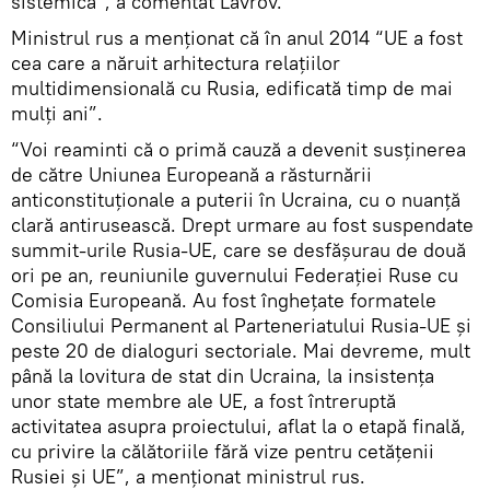
sistemică”, a comentat Lavrov.
Ministrul rus a menționat că în anul 2014 “UE a fost
cea care a năruit arhitectura relațiilor
multidimensională cu Rusia, edificată timp de mai
mulți ani”.
“Voi reaminti că o primă cauză a devenit susținerea
de către Uniunea Europeană a răsturnării
anticonstituționale a puterii în Ucraina, cu o nuanță
clară antirusească. Drept urmare au fost suspendate
summit-urile Rusia-UE, care se desfășurau de două
ori pe an, reuniunile guvernului Federației Ruse cu
Comisia Europeană. Au fost înghețate formatele
Consiliului Permanent al Parteneriatului Rusia-UE și
peste 20 de dialoguri sectoriale. Mai devreme, mult
până la lovitura de stat din Ucraina, la insistența
unor state membre ale UE, a fost întreruptă
activitatea asupra proiectului, aflat la o etapă finală,
cu privire la călătoriile fără vize pentru cetățenii
Rusiei și UE”, a menționat ministrul rus.