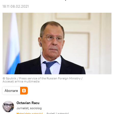
18:11 08.02.2021
© Sputnik / Press service of the Russian Foreign Ministry
/
Accesați arhiva multimedia
Abonare
Octavian Racu
Jurnalist, sociolog
Materialele autorului
Scrieți-i autorului