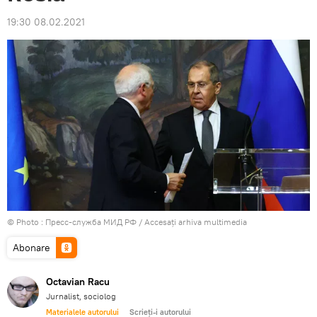
19:30 08.02.2021
© Photo : Пресс-служба МИД РФ
/
Accesați arhiva multimedia
Abonare
Octavian Racu
Jurnalist, sociolog
Materialele autorului
Scrieți-i autorului