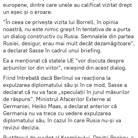
europene, dintre care unele au calificat vizitat drept
un eșec și o eroare.
“În ceea ce privește vizita lui Borrell, în opinia
noastră, nu este nimic greșit în tentativa de a purta
un dialog constructiv cu Rusia. Semnalele din partea
Rusiei, desigur, erau mai mult decât dezamăgitoare”,
a declarat Sasse în cadrul unui briefing.
Ea a menționat că statele UE “vor discuta despre
acțiunilor lor din viitor”, reieșind din acest dialog.
Fiind întrebată dacă Berlinul va reacționa la
expulzarea diplomatului său și în ce mod, Sasse a
declarat că nu va face „speculații în jurul măsurilor
de răspuns”. Ministrul Afacerilor Externe al
Germaniei, Heiko Maas, a declarat anterior că
Germania nu va trece cu vedere expulzarea
diplomatului său, în cazul în care Rusia nu-și va
revizui decizia.
Purtătorul de cuvânt al Kremlinului, Dmitri Peskov, a