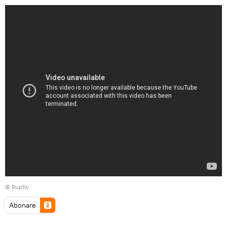
©
Ruptly
Abonare