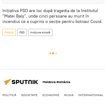
Inițiativa PSD are loc după tragedia de la Institutul
”Matei Balș”, unde cinci persoane au murit în
incendiul ce a cuprins o secție pentru bolnavi Covid.
Politică
PSD
moțiune simplă
Moldova-România
POLITICĂ
SOCIETATE
ECONOMIE
RUSIA
INTERNAŢIONAL