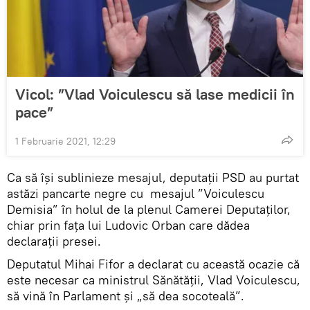
Vicol: ”Vlad Voiculescu să lase medicii în
pace”
1 Februarie 2021, 12:29
Ca să își sublinieze mesajul, deputații PSD au purtat
astăzi pancarte negre cu mesajul ”Voiculescu
Demisia” în holul de la plenul Camerei Deputaților,
chiar prin fața lui Ludovic Orban care dădea
declarații presei.
Deputatul Mihai Fifor a declarat cu această ocazie că
este necesar ca ministrul Sănătății, Vlad Voiculescu,
să vină în Parlament și „să dea socoteală”.