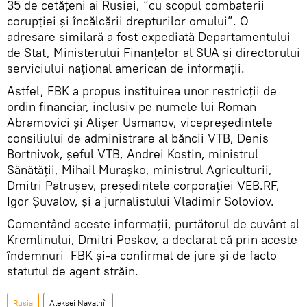
35 de cetățeni ai Rusiei, “cu scopul combaterii
corupției și încălcării drepturilor omului”. O
adresare similară a fost expediată Departamentului
de Stat, Ministerului Finanțelor al SUA și directorului
serviciului național american de informații.
Astfel, FBK a propus instituirea unor restricții de
ordin financiar, inclusiv pe numele lui Roman
Abramovici și Alișer Usmanov, vicepreședintele
consiliului de administrare al băncii VTB, Denis
Bortnivok, șeful VTB, Andrei Kostin, ministrul
Sănătății, Mihail Murașko, ministrul Agriculturii,
Dmitri Patrușev, președintele corporației VEB.RF,
Igor Șuvalov, și a jurnalistului Vladimir Soloviov.
Comentând aceste informații, purtătorul de cuvânt al
Kremlinului, Dmitri Peskov, a declarat că prin aceste
îndemnuri FBK și-a confirmat de jure și de facto
statutul de agent străin.
Rusia
Aleksei Navalnîi