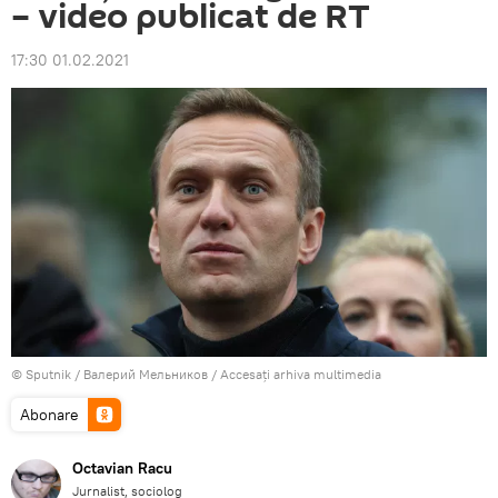
– video publicat de RT
17:30 01.02.2021
© Sputnik / Валерий Мельников
/
Accesați arhiva multimedia
Abonare
Octavian Racu
Jurnalist, sociolog