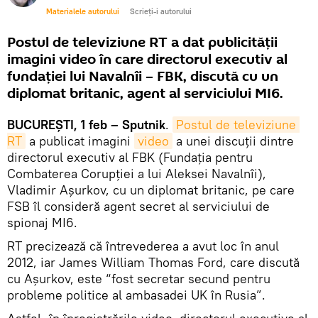
Materialele autorului
Scrieți-i autorului
Postul de televiziune RT a dat publicității
imagini video în care directorul executiv al
fundației lui Navalnîi – FBK, discută cu un
diplomat britanic, agent al serviciului MI6.
BUCUREȘTI, 1 feb – Sputnik
.
Postul de televiziune 
RT
a publicat imagini
video
a unei discuții dintre
directorul executiv al FBK (Fundația pentru
Combaterea Corupției a lui Aleksei Navalnîi),
Vladimir Așurkov, cu un diplomat britanic, pe care
FSB îl consideră agent secret al serviciului de
spionaj MI6.
RT precizează că întrevederea a avut loc în anul
2012, iar James William Thomas Ford, care discută
cu Așurkov, este “fost secretar secund pentru
probleme politice al ambasadei UK în Rusia”.