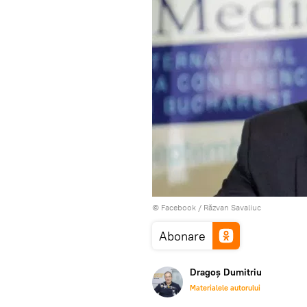
© Facebook /
Răzvan Savaliuc
Abonare
Dragoș Dumitriu
Materialele autorului