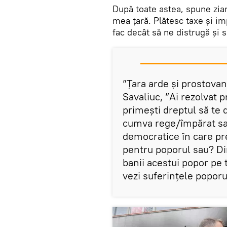
După toate astea, spune ziar
mea țară. Plătesc taxe și im
fac decât să ne distrugă și 
”Țara arde și prostovanu
Savaliuc, ”Ai rezolvat 
primești dreptul să te da
cumva rege/împărat sau
democratice în care pre
pentru poporul sau? Din
banii acestui popor pe t
vezi suferințele popor