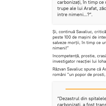
carbonizați, în timp ce
trupe ale lui Arafat, ză
intre nimeni...?”.
Și, continuă Savaliuc, critic
peste 100 de mașini de inter
salveze morții, în timp ce un
nimeni!”
Incompetență, prostie, cras
investigator reacției lui Ioha
Răzvan Savaliuc spune că Ara
români ”un popor de prosti
”Dezastrul din spitalel
carbonizați, a fost tra