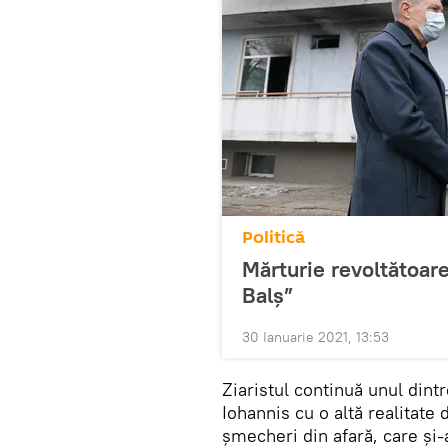
Politică
Mărturie revoltătoare
Balș”
30 Ianuarie 2021, 13:53
Ziaristul continuă unul dintr
Iohannis cu o altă realitat
șmecheri din afară, care și-a