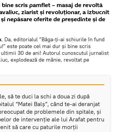
i bine scris pamflet – masaj de revoltă
valiuc, ziarist și revoluționar, a izbucnit
și nepăsare oferite de președinte și de
k
. Da, editorialul ”Băga-ți-ai schiurile în fund
u!” este poate cel mai dur și bine scris
 ultimii 30 de ani! Autorul cunoscutul jurnalist
liuc, explodează de mânie, revoltat pe
e, să te duci la schi a doua zi după
italul “Matei Balș”, când te-ai deranjat
preocupat de problemele din spitale, și
pelor de intervenție ale lui Arafat pentru
enit să care cu paturile morții