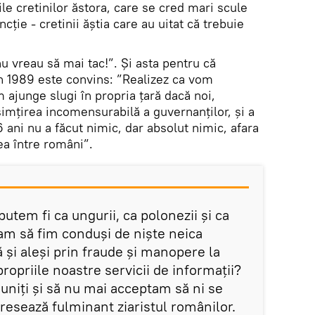
ile cretinilor ăstora, care se cred mari scule
ție - cretinii ăștia care au uitat că trebuie
u vreau să mai tac!”. Și asta pentru că
din 1989 este convins: ”Realizez ca vom
 ajunge slugi în propria țară dacă noi,
imțirea incomensurabilă a guvernanților, și a
 ani nu a făcut nimic, dar absolut nimic, afara
ea între români”.
utem fi ca ungurii, ca polonezii și ca
tam să fim conduși de niște neica
 și aleși prin fraude și manopere la
ropriile noastre servicii de informații?
uniți și să nu mai acceptam să ni se
adresează fulminant ziaristul românilor.