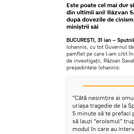
Este poate cel mai dur ș
din ultimii ani! Răzvan Sa
după dovezile de cinism 
miniștrii săi
BUCUREȘTI, 31 ian – Sputni
Iohannis, cu tot Guvernul tă
pamflet pe care l-am citit în
de investigații, Răzvan Sava
președintele Iohannis:
”Câtă nesimțire ai omul
uriașa tragedie de la Sp
5 minute să te prefaci 
să lauzi “eroismul” tru
modul în care au interv