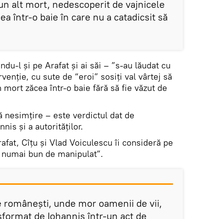
 un alt mort, nedescoperit de vajnicele
cea într-o baie în care nu a catadicsit să
ându-l și pe Arafat și ai săi – ”s-au lăudat cu
venție, cu sute de “eroi” sosiți val vârtej să
 mort zăcea într-o baie fără să fie văzut de
ă nesimțire – este verdictul dat de
nnis și a autorităților.
fat, Cîțu și Vlad Voiculescu îi consideră pe
, numai bun de manipulat”.
e românești, unde mor oamenii de vii,
nsformat de Iohannis într-un act de