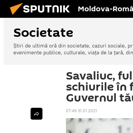
Moldova-Româ
Societate
Știri de ultimă oră din societate, cazuri sociale, pr
evenimente publice, culturale, viața de la țară, d
Savaliuc, fu
schiurile în 
Guvernul tă
07:49 31.01.2021