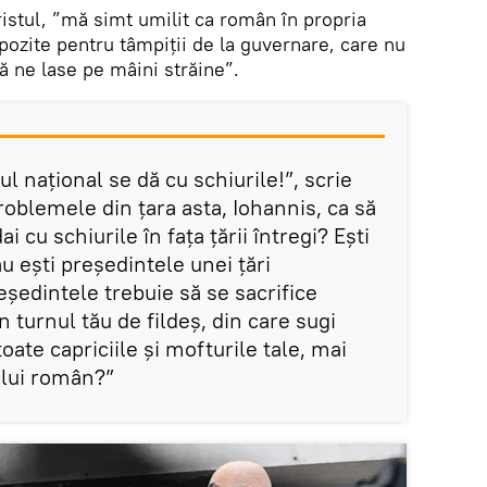
istul, ”mă simt umilit ca român în propria
pozite pentru tâmpiții de la guvernare, care nu
să ne lase pe mâini străine”.
l național se dă cu schiurile!”, scrie
problemele din țara asta, Iohannis, ca să
i cu schiurile în fața țării întregi? Ești
 ești președintele unei țări
ședintele trebuie să se sacrifice
 turnul tău de fildeș, din care sugi
oate capriciile și mofturile tale, mai
ului român?”