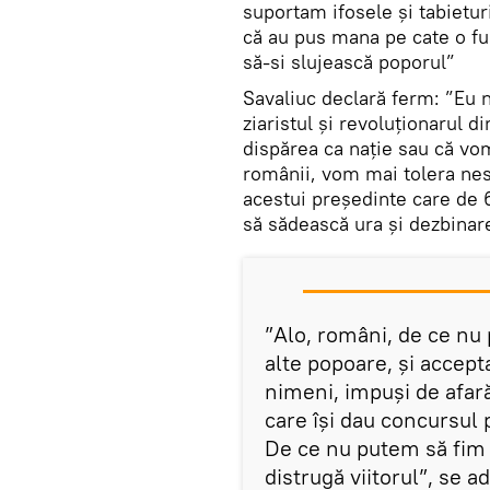
suportam ifosele și tabietur
că au pus mana pe cate o func
să-si slujească poporul”
Savaliuc declară ferm: ”Eu n
ziaristul și revoluționarul 
dispărea ca nație sau că vom
românii, vom mai tolera nes
acestui președinte care de 6
să sădească ura și dezbinar
”Alo, români, de ce nu p
alte popoare, și accep
nimeni, impuși de afară
care își dau concursul p
De ce nu putem să fim 
distrugă viitorul”, se 