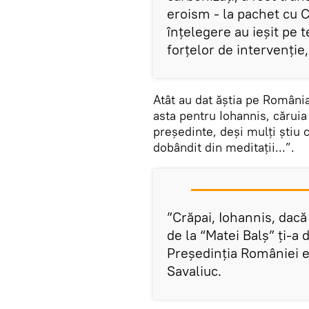
eroism - la pachet cu Cî
înțelegere au ieșit pe 
forțelor de intervenție,
Atât au dat ăștia pe România
asta pentru Iohannis, căruia
președinte, deși mulți știu c
dobândit din meditații...”.
”Crăpai, Iohannis, dacă
de la “Matei Balș” ți-a
Președinția României e 
Savaliuc.