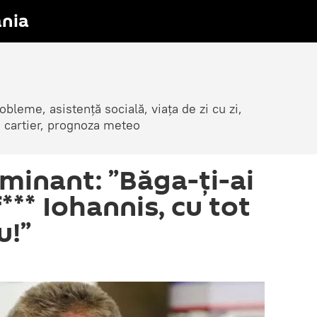
nia
obleme, asistență socială, viața de zi cu zi,
in cartier, prognoza meteo
lminant: ”Băga-ți-ai
f*** Iohannis, cu tot
u!”