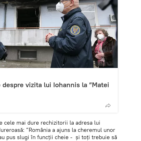
 despre vizita lui Iohannis la ”Matei
e cele mai dure rechizitorii la adresa lui
e dureroasă: ”România a ajuns la cheremul unor
u pus slugi în funcții cheie - și toți trebuie să