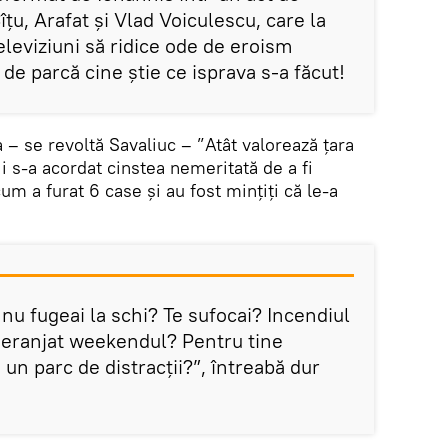
țu, Arafat și Vlad Voiculescu, care la
televiziuni să ridice ode de eroism
 de parcă cine știe ce isprava s-a făcut!
 – se revoltă Savaliuc – ”Atât valorează țara
 i s-a acordat cinstea nemeritată de a fi
um a furat 6 case și au fost mințiți că le-a
 nu fugeai la schi? Te sufocai? Incendiul
 deranjat weekendul? Pentru tine
un parc de distracții?”, întreabă dur