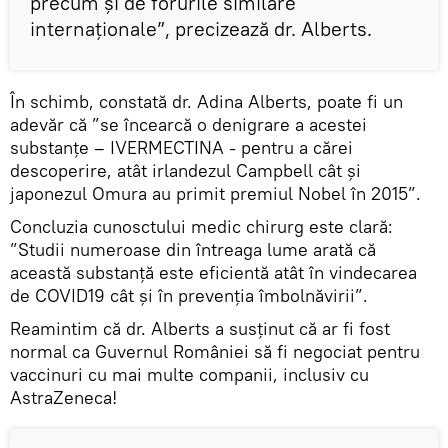
precum și de forurile similare
internaționale”, precizează dr. Alberts.
În schimb, constată dr. Adina Alberts, poate fi un
adevăr că ”se încearcă o denigrare a acestei
substanțe – IVERMECTINA - pentru a cărei
descoperire, atât irlandezul Campbell cât și
japonezul Omura au primit premiul Nobel în 2015”.
Concluzia cunosctului medic chirurg este clară:
”Studii numeroase din întreaga lume arată că
această substanță este eficientă atât în vindecarea
de COVID19 cât și în prevenția îmbolnăvirii”.
Reamintim că dr. Alberts a susținut că ar fi fost
normal ca Guvernul României să fi negociat pentru
vaccinuri cu mai multe companii, inclusiv cu
AstraZeneca!