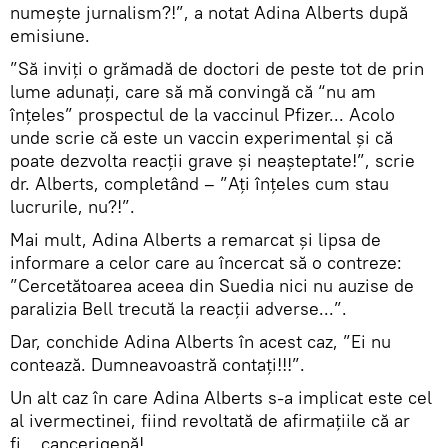
numește jurnalism?!”, a notat Adina Alberts după
emisiune.
”Să inviți o grămadă de doctori de peste tot de prin
lume adunați, care să mă convingă că “nu am
înțeles” prospectul de la vaccinul Pfizer... Acolo
unde scrie că este un vaccin experimental și că
poate dezvolta reacții grave și neașteptate!”, scrie
dr. Alberts, completând – ”Ați înțeles cum stau
lucrurile, nu?!”.
Mai mult, Adina Alberts a remarcat și lipsa de
informare a celor care au încercat să o contreze:
”Cercetătoarea aceea din Suedia nici nu auzise de
paralizia Bell trecută la reacții adverse...”.
Dar, conchide Adina Alberts în acest caz, ”Ei nu
contează. Dumneavoastră contați!!!”.
Un alt caz în care Adina Alberts s-a implicat este cel
al ivermectinei, fiind revoltată de afirmațiile că ar
fi… cancerigenă!