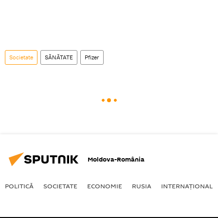
Societate
SĂNĂTATE
Pfizer
Moldova-România
POLITICĂ
SOCIETATE
ECONOMIE
RUSIA
INTERNAŢIONAL