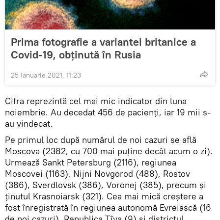
Prima fotografie a variantei britanice a
Covid-19, obținută în Rusia
25 Ianuarie 2021, 11:23
Cifra reprezintă cel mai mic indicator din luna
noiembrie. Au decedat 456 de pacienți, iar 19 mii s-
au vindecat.
Pe primul loc după numărul de noi cazuri se află
Moscova (2382, cu 700 mai puține decât acum o zi).
Urmează Sankt Petersburg (2116), regiunea
Moscovei (1163), Nijni Novgorod (488), Rostov
(386), Sverdlovsk (386), Voronej (385), precum și
ținutul Krasnoiarsk (321). Cea mai mică creștere a
fost înregistrată în regiunea autonomă Evreiască (16
de noi cazuri), Republica Tîva (9) și districtul