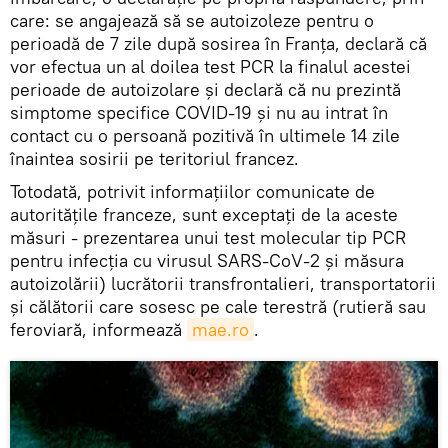
care: se angajează să se autoizoleze pentru o
perioadă de 7 zile după sosirea în Franța, declară că
vor efectua un al doilea test PCR la finalul acestei
perioade de autoizolare și declară că nu prezintă
simptome specifice COVID-19 și nu au intrat în
contact cu o persoană pozitivă în ultimele 14 zile
înaintea sosirii pe teritoriul francez.
Totodată, potrivit informațiilor comunicate de
autoritățile franceze, sunt exceptați de la aceste
măsuri - prezentarea unui test molecular tip PCR
pentru infecția cu virusul SARS-CoV-2 și măsura
autoizolării) lucrătorii transfrontalieri, transportatorii
și călătorii care sosesc pe cale terestră (rutieră sau
feroviară, informează
mae.ro
.