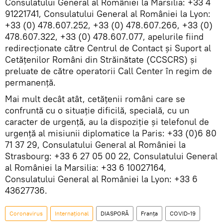
Consulatului General al României la Marsilia: +33 4
91221741, Consulatului General al României la Lyon:
+33 (0) 478.607.252, +33 (0) 478.607.266, +33 (0)
478.607.322, +33 (0) 478.607.077, apelurile fiind
redirecționate către Centrul de Contact și Suport al
Cetăţenilor Români din Străinătate (CCSCRS) şi
preluate de către operatorii Call Center în regim de
permanență.
Mai mult decât atât, cetățenii români care se
confruntă cu o situație dificilă, specială, cu un
caracter de urgență, au la dispoziție și telefonul de
urgență al misiunii diplomatice la Paris: +33 (0)6 80
71 37 29, Consulatului General al României la
Strasbourg: +33 6 27 05 00 22, Consulatului General
al României la Marsilia: +33 6 10027164,
Consulatului General al României la Lyon: +33 6
43627736.
Coronavirus
Internaţional
DIASPORĂ
Franța
COVID-19