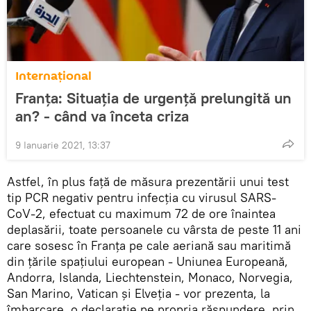
Internaţional
Franţa: Situația de urgență prelungită un
an? - când va înceta criza
9 Ianuarie 2021, 13:37
Astfel, în plus față de măsura prezentării unui test
tip PCR negativ pentru infecția cu virusul SARS-
CoV-2, efectuat cu maximum 72 de ore înaintea
deplasării, toate persoanele cu vârsta de peste 11 ani
care sosesc în Franța pe cale aeriană sau maritimă
din țările spațiului european - Uniunea Europeană,
Andorra, Islanda, Liechtenstein, Monaco, Norvegia,
San Marino, Vatican și Elveția - vor prezenta, la
îmbarcare, o declarație pe propria răspundere, prin