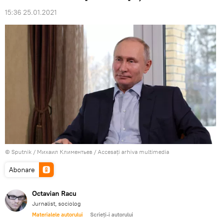
15:36 25.01.2021
© Sputnik / Михаил Климентьев
/
Accesați arhiva multimedia
Abonare
Octavian Racu
Jurnalist, sociolog
Materialele autorului
Scrieți-i autorului