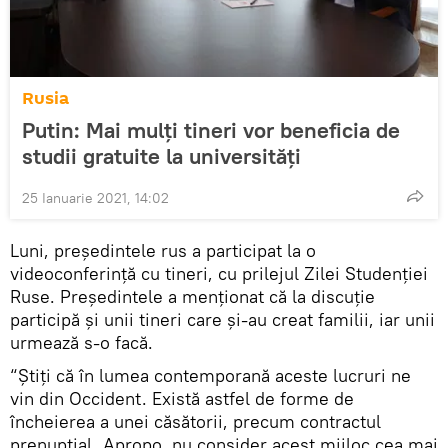
Rusia
Putin: Mai mulți tineri vor beneficia de
studii gratuite la universități
25 Ianuarie 2021, 14:02
Luni, președintele rus a participat la o
videoconferință cu tineri, cu prilejul Zilei Studenției
Ruse. Președintele a menționat că la discuție
participă și unii tineri care și-au creat familii, iar unii
urmează s-o facă.
“Știți că în lumea contemporană aceste lucruri ne
vin din Occident. Există astfel de forme de
încheierea a unei căsătorii, precum contractul
prenupțial. Apropo, nu consider acest mijloc cea mai