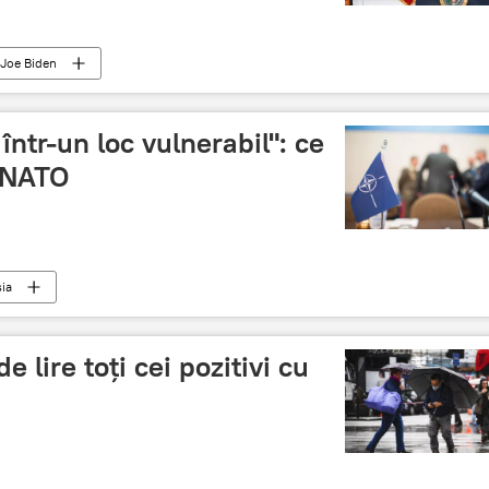
Joe Biden
 într-un loc vulnerabil": ce
ă NATO
ia
 lire toţi cei pozitivi cu