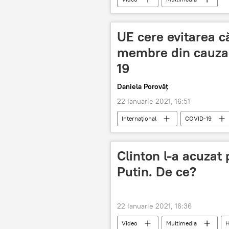
UE cere evitarea căl
membre din cauza n
19
Daniela Porovăț
22 Ianuarie 2021, 16:51
Internaţional
COVID-19
Clinton l-a acuzat
Putin. De ce?
22 Ianuarie 2021, 16:36
Video
Multimedia
H