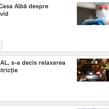
 Casa Albă despre
ovid
IAL, s-a decis relaxarea
tricție