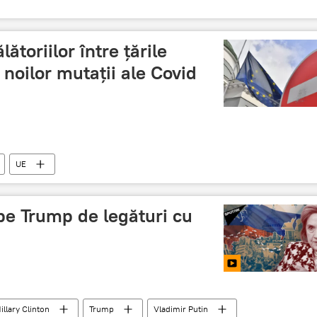
ătoriilor între țările
oilor mutații ale Covid
UE
 pe Trump de legături cu
illary Clinton
Trump
Vladimir Putin