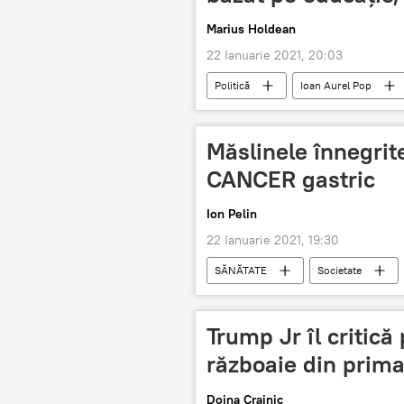
Marius Holdean
22 Ianuarie 2021, 20:03
Politică
Ioan Aurel Pop
Măslinele înnegrite
CANCER gastric
Ion Pelin
22 Ianuarie 2021, 19:30
SĂNĂTATE
Societate
Trump Jr îl critică
războaie din prima
Doina Crainic