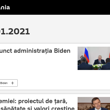
nia
01.2021
unct administrația Biden
 Biden
miei: proiectul de țară,
sănătate și valori creștine