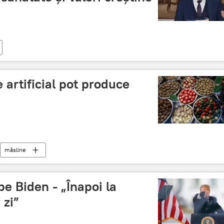
 artificial pot produce
măsline
 pe Biden - „Înapoi la
 zi”