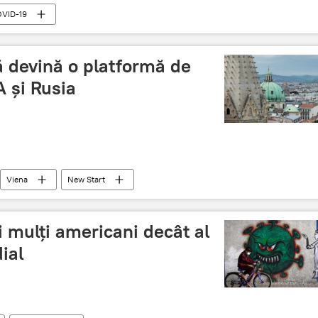
VID-19
ă devină o platformă de
A și Rusia
Viena
New Start
i mulți americani decât al
ial