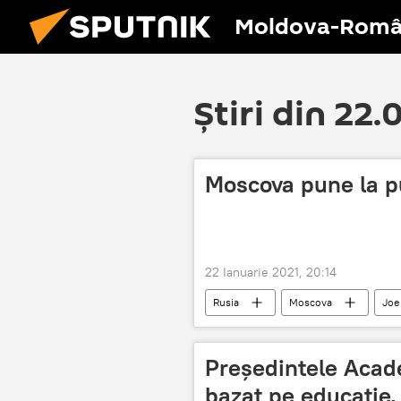
Moldova-Româ
Știri din 22.
Moscova pune la p
22 Ianuarie 2021, 20:14
Rusia
Moscova
Joe
Președintele Acade
bazat pe educație, 