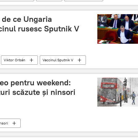
 de ce Ungaria
cinul rusesc Sputnik V
Viktor Orbán
Vaccinul Sputnik V
teo pentru weekend:
uri scăzute şi ninsori
nsori