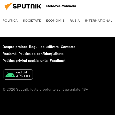
Moldova-România
POLITICĂ
SOCIETATE
ECONOMIE
RUSIA
INTERNAŢIONAL
Despre proiect
Reguli de utilizare
Contacte
Reclamă
Politica de confidențialitate
Politica privind cookie-urile
Feedback
© 2026 Sputnik Toate drepturile sunt garantate. 18+