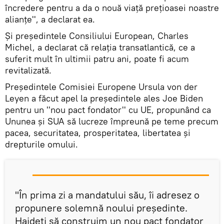
încredere pentru a da o nouă viaţă preţioasei noastre
alianţe'', a declarat ea.
Și preşedintele Consiliului European, Charles
Michel, a declarat că relaţia transatlantică, ce a
suferit mult în ultimii patru ani, poate fi acum
revitalizată.
Președintele Comisiei Europene Ursula von der
Leyen a făcut apel la președintele ales Joe Biden
pentru un ''nou pact fondator'' cu UE, propunând ca
Ununea și SUA să lucreze împreună pe teme precum
pacea, securitatea, prosperitatea, libertatea şi
drepturile omului.
''În prima zi a mandatului său, îi adresez o
propunere solemnă noului preşedinte.
Haideţi să construim un nou pact fondator