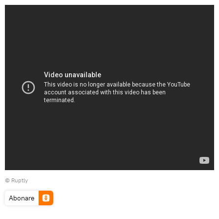
©
Ruptly
Abonare