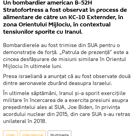
Un bombardier american B-52H
Stratofortress a fost observat în process de
alimentare de către un KC-10 Externder, în
zona Orientului Mijlociu, în contextual
tensiunilor sporite cu Iranul.
Bombardierele au fost trimise din SUA pentru o
demonstrație de forță. „Patrula de prezență” este a
cincea desfășurare de misiuni similare în Orientul
Mijlociu în ultimele luni.
Presa israeliană a anunțat că au fost observate două
dintre aeronavele zburând deasupra Israelui.
În ultimele săptămâni, Iranul și-a sporit exercițiile
militare în încercarea de a exercita presiuni asupra
președintelui ales al SUA, Joe Biden, în privința
acordului nuclear din 2015, din care SUA s-au retras
unilateral în 2018.
Video
Internaţional
Multimedia