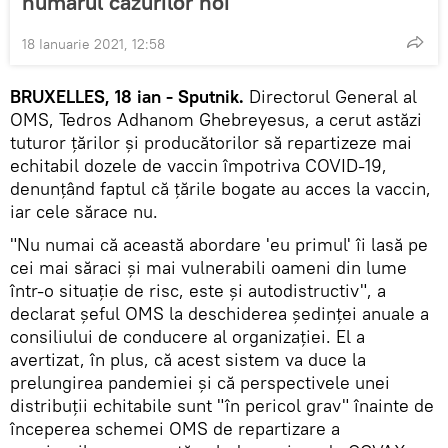
numărul cazurilor noi
18 Ianuarie 2021, 12:58
BRUXELLES, 18 ian - Sputnik.
Directorul General al
OMS, Tedros Adhanom Ghebreyesus, a cerut astăzi
tuturor ţărilor şi producătorilor să repartizeze mai
echitabil dozele de vaccin împotriva COVID-19,
denunțând faptul că țările bogate au acces la vaccin,
iar cele sărace nu.
"Nu numai că această abordare 'eu primul' îi lasă pe
cei mai săraci şi mai vulnerabili oameni din lume
într-o situaţie de risc, este şi autodistructiv", a
declarat şeful OMS la deschiderea şedinţei anuale a
consiliului de conducere al organizaţiei. El a
avertizat, în plus, că acest sistem va duce la
prelungirea pandemiei și că perspectivele unei
distribuţii echitabile sunt "în pericol grav" înainte de
începerea schemei OMS de repartizare a