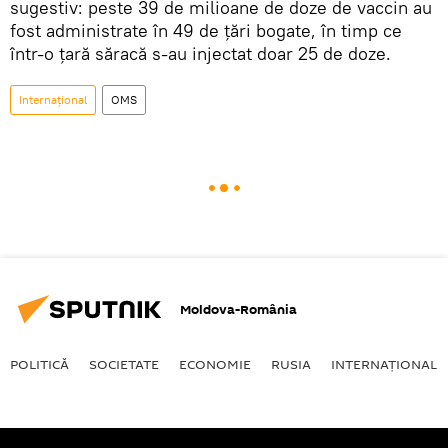
sugestiv: peste 39 de milioane de doze de vaccin au
fost administrate în 49 de ţări bogate, în timp ce
într-o ţară săracă s-au injectat doar 25 de doze.
Internaţional
OMS
Moldova-România
POLITICĂ
SOCIETATE
ECONOMIE
RUSIA
INTERNAŢIONAL