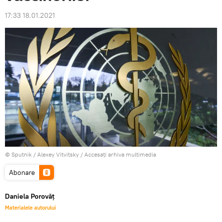
17:33 18.01.2021
© Sputnik / Alexey Vitvitsky
/
Accesați arhiva multimedia
Abonare
Daniela Porovăț
Materialele autorului