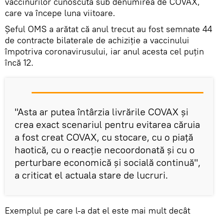
vaccinurilor cunoscută sub denumirea de COVAX,
care va începe luna viitoare.
Șeful OMS a arătat că anul trecut au fost semnate 44
de contracte bilaterale de achiziţie a vaccinului
împotriva coronavirusului, iar anul acesta cel puţin
încă 12.
"Asta ar putea întârzia livrările COVAX şi
crea exact scenariul pentru evitarea căruia
a fost creat COVAX, cu stocare, cu o piaţă
haotică, cu o reacţie necoordonată şi cu o
perturbare economică şi socială continuă",
a criticat el actuala stare de lucruri.
Exemplul pe care l-a dat el este mai mult decât